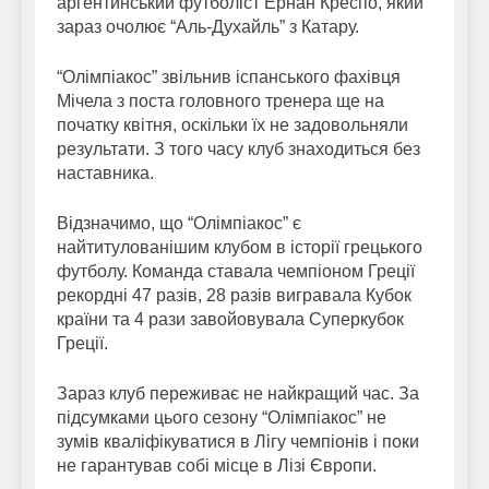
аргентинський футболіст Ернан Креспо, який
зараз очолює “Аль-Духайль” з Катару.
“Олімпіакос” звільнив іспанського фахівця
Мічела з поста головного тренера ще на
початку квітня, оскільки їх не задовольняли
результати. З того часу клуб знаходиться без
наставника.
Відзначимо, що “Олімпіакос” є
найтитулованішим клубом в історії грецького
футболу. Команда ставала чемпіоном Греції
рекордні 47 разів, 28 разів вигравала Кубок
країни та 4 рази завойовувала Суперкубок
Греції.
Зараз клуб переживає не найкращий час. За
підсумками цього сезону “Олімпіакос” не
зумів кваліфікуватися в Лігу чемпіонів і поки
не гарантував собі місце в Лізі Європи.