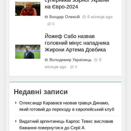
суперників збірної України
на Євро-2024
Бондар Олексій
6 місяців ago
0
Йожеф Сабо назвав
головний мінус нападника
Жирони Артема Довбика
Володимир Українець
6
місяців ago
0
Недавні записи
Олександр Караваєв назвав гравця Динамо,
який готовий до переходу в європейський клуб
Видатний аргентинець Карлос Тевес висловив
бажання повернутися до Серії А