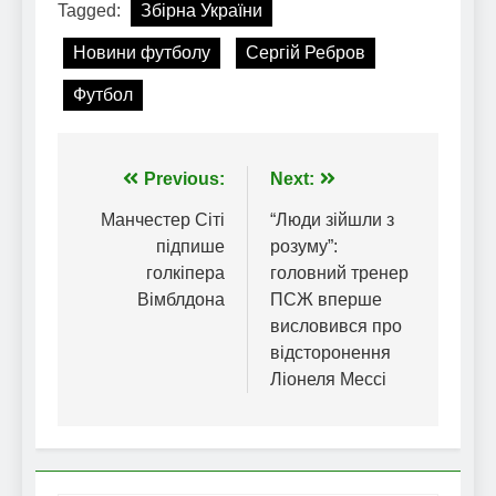
Tagged:
Збірна України
Новини футболу
Сергій Ребров
Футбол
Навігація
Previous:
Next:
записів
Манчестер Сіті
“Люди зійшли з
підпише
розуму”:
голкіпера
головний тренер
Вімблдона
ПСЖ вперше
висловився про
відсторонення
Ліонеля Мессі