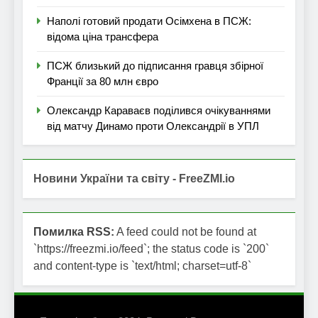
Наполі готовий продати Осімхена в ПСЖ:
відома ціна трансфера
ПСЖ близький до підписання гравця збірної
Франції за 80 млн євро
Олександр Караваєв поділився очікуваннями
від матчу Динамо проти Олександрії в УПЛ
Новини України та світу - FreeZMI.io
Помилка RSS:
A feed could not be found at
`https://freezmi.io/feed`; the status code is `200`
and content-type is `text/html; charset=utf-8`