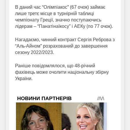
В даний час “Олімпіакос” (67 очок) займає
лише третє місце в турнірній таблиці
чемпіонату Греції, значно поступаючись
лідерам – “Панатінаїкосу” і АЕКу (по 77 очок).
Нагадаємо, чинний контракт Сергія Реброва з
“Аль-Айном” розрахований до завершення
сезону 2022/2023.
Раніше повідомлялося, що 48-річний
фахівець може очолити національну збірну
України.