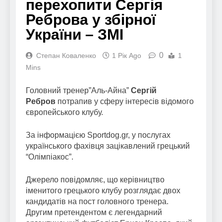
перехопити Сергія
Реброва у збірної
України – ЗМІ
0
Степан Коваленко
1 Рік Ago
1
Mins
Головний тренер”Аль-Айна”
Сергій
Ребров
потрапив у сферу інтересів відомого
європейського клубу.
За інформацією Sportdog.gr, у послугах
українського фахівця зацікавлений грецький
“Олімпіакос”.
Джерело повідомляє, що керівництво
іменитого грецького клубу розглядає двох
кандидатів на пост головного тренера.
Другим претендентом є легендарний