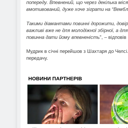
попереду. Впевнений, що через декілька міся
вмотивований, дуже хоче зіграти на “Вемблі
Такими діамантами повинні дорожити, довір
важливі вже не для молодіжної збірної, а дл
повинна дати йому впевненіст
ь”, – відповів
Мудрик в січні перейшов з Шахтаря до Челсі.
передачу.