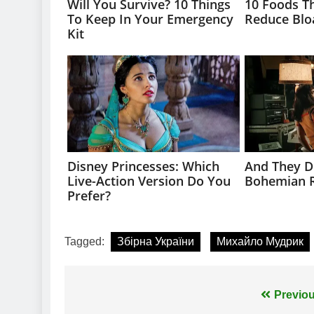
Tagged:
Збірна України
Михайло Мудрик
Навігація
Previou