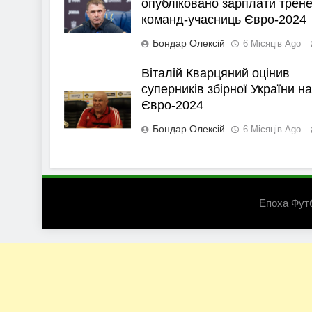
опубліковано зарплати трене
команд-учасниць Євро-2024
Бондар Олексій
6 Місяців Ago
Віталій Кварцяний оцінив
суперників збірної України на
Євро-2024
Бондар Олексій
6 Місяців Ago
Епоха Фут