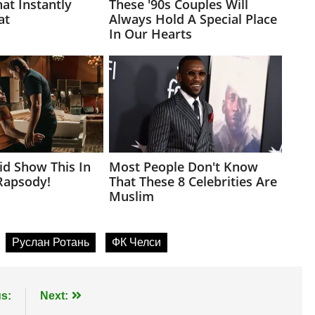
Руслан Ротань
ФК Челси
s:
Next: