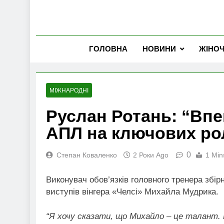
ГОЛОВНА
НОВИНИ
ЖІНО
МІЖНАРОДНІ
Руслан Ротань: “Впе
АПЛ на ключових ро
0
Степан Коваленко
2 Роки Ago
1 Min
Виконувач обов’язків головного тренера збір
виступів вінгера «Челсі» Михайла Мудрика.
“Я хочу сказати, що Михайло – це талант. 