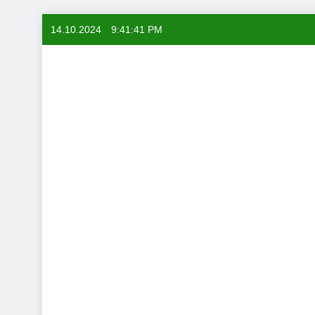
Skip
14.10.2024
9:41:42 PM
to
content