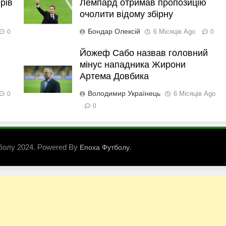
рів
Лемпард отримав пропозицію
очолити відому збірну
Бондар Олексій
6 Місяців Ago
0
0
Йожеф Сабо назвав головний
мінус нападника Жирони
Артема Довбика
Володимир Українець
6 Місяців Ago
0
0
болу 2024. Powered By
.
Епоха Футболу