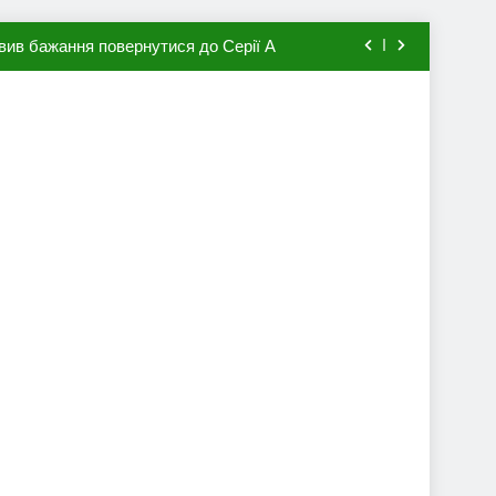
вив бажання повернутися до Серії А
мхена в ПСЖ: відома ціна трансфера
авця збірної Франції за 80 млн євро
ий до переходу в європейський клуб
вив бажання повернутися до Серії А
мхена в ПСЖ: відома ціна трансфера
авця збірної Франції за 80 млн євро