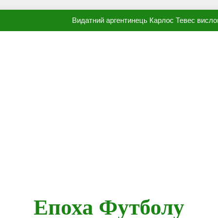
Видатний аргентинець Карлос Тевес висло
Наполі готовий продати Осі
ПСЖ близький до підписання гр
Олександр Караваєв назвав гравця Динамо, який готов
Видатний аргентинець Карлос Тевес висло
Наполі готовий продати Осі
ПСЖ близький до підписання гр
Епоха Футболу