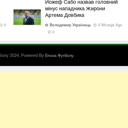
Йожеф Сабо назвав головний
мінус нападника Жирони
Артема Довбика
Володимир Українець
6 Місяців Ago
0
0
болу 2024. Powered By
.
Епоха Футболу