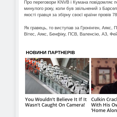
Про переговори KNVB і Кумана повідомляє 
минулого року, коли був звільнений з Барсел
якості гравця за збірну своєї країни провів 78
Як гравець, то виступав за Гронінген, Аякс,
Вітес, Аякс, Бенфіку, ПСВ, Валенсію, АЗ, Ф