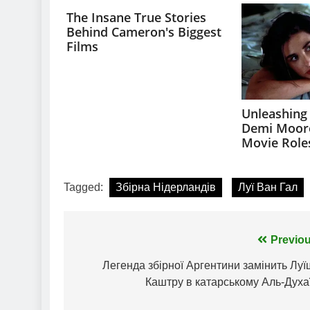
Tagged:
Збірна Нідерландів
Луї Ван Гал
Навігація
Previou
записів
Легенда збірної Аргентини замінить Лу
Каштру в катарському Аль-Духа