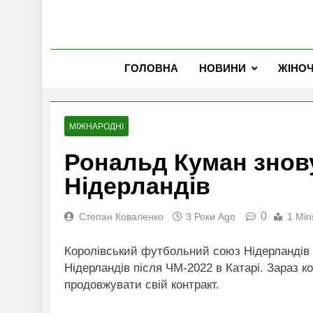
ГОЛОВНА
НОВИНИ
ЖІНО
МІЖНАРОДНІ
Рональд Куман знов
Нідерландів
0
Степан Коваленко
3 Роки Ago
1 Min
Королівський футбольний союз Нідерландів
Нідерландів після ЧМ-2022 в Катарі. Зараз к
продовжувати свій контракт.