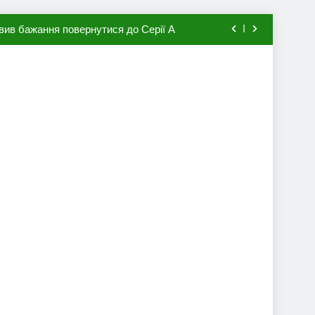
вив бажання повернутися до Серії А
мхена в ПСЖ: відома ціна трансфера
авця збірної Франції за 80 млн євро
ий до переходу в європейський клуб
вив бажання повернутися до Серії А
мхена в ПСЖ: відома ціна трансфера
авця збірної Франції за 80 млн євро