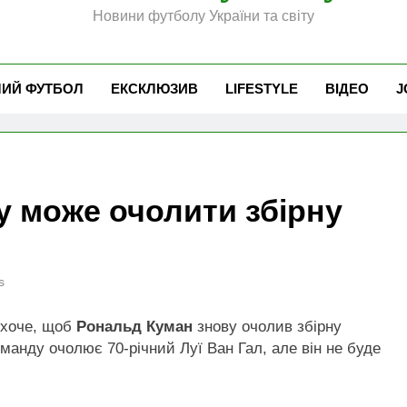
Новини футболу України та світу
ЧИЙ ФУТБОЛ
ЕКСКЛЮЗИВ
LIFESTYLE
ВІДЕО
J
у може очолити збірну
s
 хоче, щоб
Рональд Куман
знову очолив збірну
оманду очолює 70-річний Луї Ван Гал, але він не буде