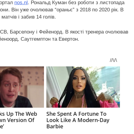
портал
nos.nl
. Рональд Куман без роботи з листопада
они. Він уже очолював “ораньє” з 2018 по 2020 рік. В
 матчів і забив 14 голів.
 ПСВ, Барселону і Фейенорд. В якості тренера очолював
ейеноорд, Саутгемптон та Евертон.