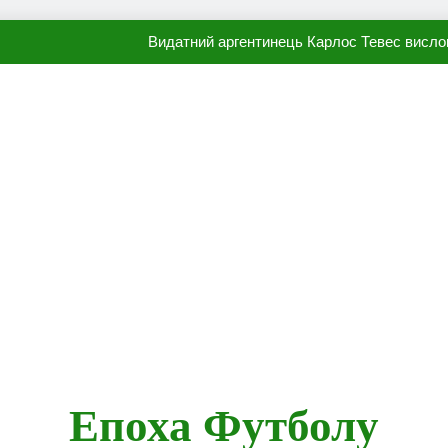
Видатний аргентинець Карлос Тевес висло
Наполі готовий продати Осі
ПСЖ близький до підписання гр
Олександр Караваєв назвав гравця Динамо, який готов
Видатний аргентинець Карлос Тевес висло
Наполі готовий продати Осі
ПСЖ близький до підписання гр
Епоха Футболу