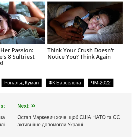
Рональд Куман
ФК Барселона
ЧМ-2022
s:
Next:
їша
Остап Маркевич хоче, щоб США НАТО та ЄС
їлі
активніше допомогли Україні