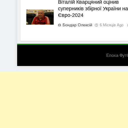
Віталій Кварцяний оцінив
суперників збірної України на
Євро-2024
Бондар Олексій
6 Місяців Ago
Епоха Фут