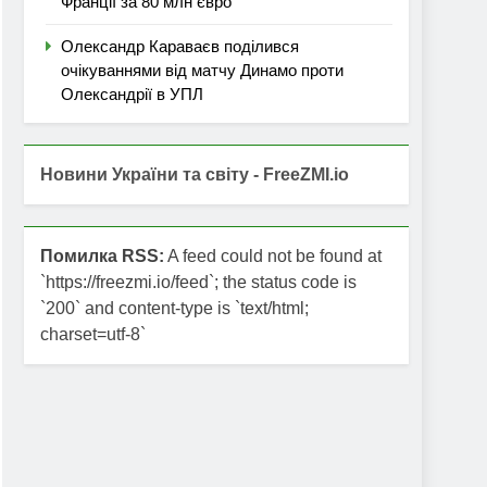
Франції за 80 млн євро
Олександр Караваєв поділився
очікуваннями від матчу Динамо проти
Олександрії в УПЛ
Новини України та світу - FreeZMI.io
Помилка RSS:
A feed could not be found at
`https://freezmi.io/feed`; the status code is
`200` and content-type is `text/html;
charset=utf-8`