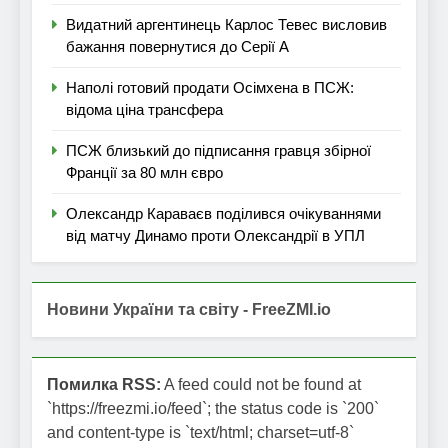
Видатний аргентинець Карлос Тевес висловив
бажання повернутися до Серії А
Наполі готовий продати Осімхена в ПСЖ:
відома ціна трансфера
ПСЖ близький до підписання гравця збірної
Франції за 80 млн євро
Олександр Караваєв поділився очікуваннями
від матчу Динамо проти Олександрії в УПЛ
Новини України та світу - FreeZMI.io
Помилка RSS:
A feed could not be found at
`https://freezmi.io/feed`; the status code is `200`
and content-type is `text/html; charset=utf-8`