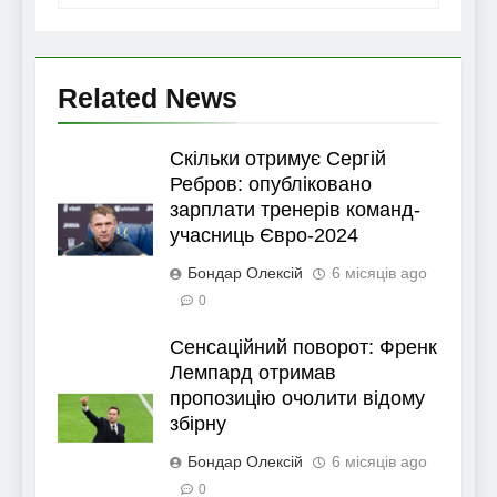
Related News
Скільки отримує Сергій
Ребров: опубліковано
зарплати тренерів команд-
учасниць Євро-2024
Бондар Олексій
6 місяців ago
0
Сенсаційний поворот: Френк
Лемпард отримав
пропозицію очолити відому
збірну
Бондар Олексій
6 місяців ago
0