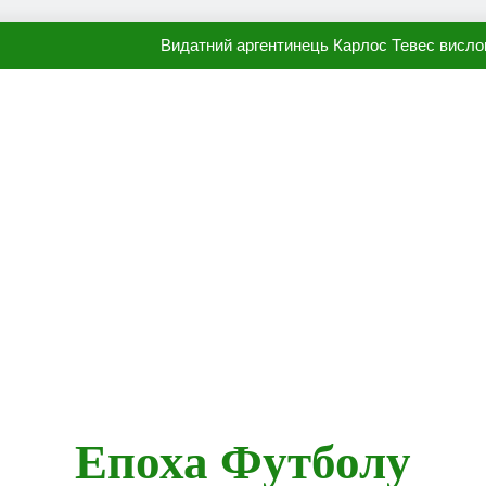
Видатний аргентинець Карлос Тевес висло
Наполі готовий продати Осі
ПСЖ близький до підписання гр
Олександр Караваєв назвав гравця Динамо, який готов
Видатний аргентинець Карлос Тевес висло
Наполі готовий продати Осі
ПСЖ близький до підписання гр
Епоха Футболу