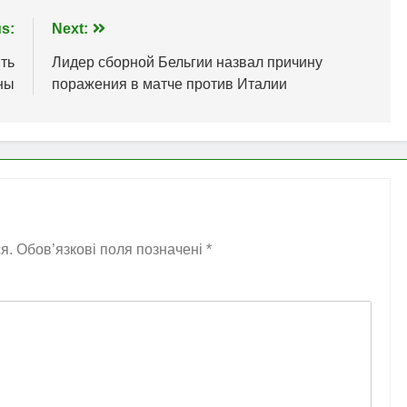
s:
Next:
ть
Лидер сборной Бельгии назвал причину
ны
поражения в матче против Италии
я.
Обов’язкові поля позначені
*