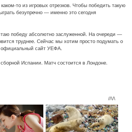
каком-то из игровых отрезков. Чтобы победить такую
сыграть безупречно — именно это сегодня
итаю победу абсолютно заслуженной. На очереди —
овится труднее. Сейчас мы хотим просто подумать о
и официальный сайт УЕФА.
 сборной Испании. Матч состоится в Лондоне.