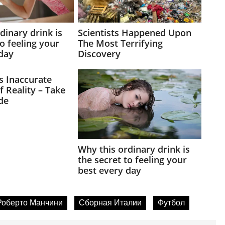
Роберто Манчини
Сборная Италии
Футбол