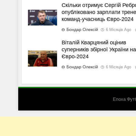
Скільки отримує Сергій Ребр
опубліковано зарплати трене
команд-учасниць Євро-2024
Бондар Олексій
6 Місяців Ago
Віталій Кварцяний оцінив
суперників збірної України на
Євро-2024
Бондар Олексій
6 Місяців Ago
Епоха Фут