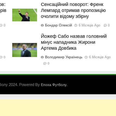
ов:
Сенсаційний поворот: Френк
рів
Лемпард отримав пропозицію
очолити відому збірну
Бондар Олексій
6 Місяців Ago
0
0
Йожеф Сабо назвав головний
мінус нападника Жирони
Артема Довбика
Володимир Українець
6 Місяців Ago
0
0
болу 2024. Powered By
.
Епоха Футболу