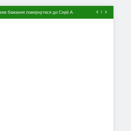
вив бажання повернутися до Серії А
мхена в ПСЖ: відома ціна трансфера
авця збірної Франції за 80 млн євро
ий до переходу в європейський клуб
вив бажання повернутися до Серії А
мхена в ПСЖ: відома ціна трансфера
авця збірної Франції за 80 млн євро