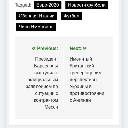
Tagged:
Евро-2020
Новости футбола
Сборная Италии
Футбол
Чиро Иммобиле
Навігація
Previous:
Next:
записів
Президент
Именитый
Барселоны
британский
выступил с
тренер оценил
официальным
перспективы
заявлением по
Украины в
ситуации с
противостоянии
контрактом
с Англией
Месси