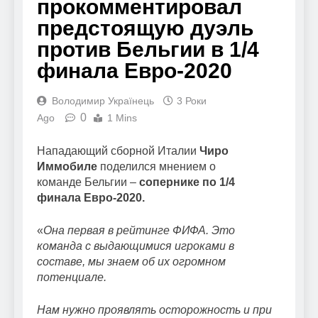
прокомментировал
предстоящую дуэль
против Бельгии в 1/4
финала Евро-2020
Володимир Українець
3 Роки
0
Ago
1 Mins
Нападающий сборной Италии
Чиро
Иммобиле
поделился мнением о
команде Бельгии –
сопернике по 1/4
финала Евро-2020.
«
Она первая в рейтинге ФИФА. Это
команда с выдающимися игроками в
составе, мы знаем об их огромном
потенциале.
Нам нужно проявлять осторожность и при