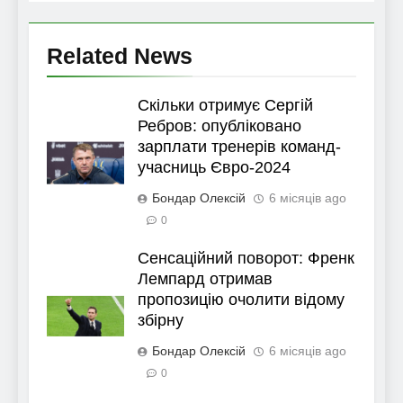
Related News
Скільки отримує Сергій
Ребров: опубліковано
зарплати тренерів команд-
учасниць Євро-2024
Бондар Олексій
6 місяців ago
0
Сенсаційний поворот: Френк
Лемпард отримав
пропозицію очолити відому
збірну
Бондар Олексій
6 місяців ago
0