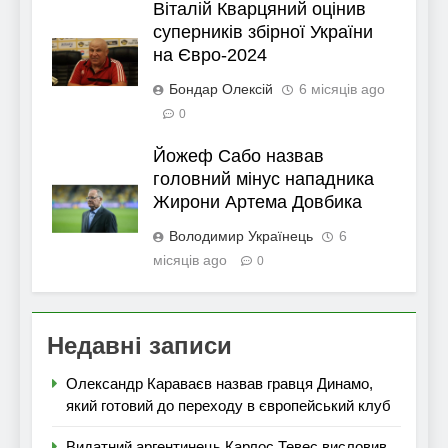
Віталій Кварцяний оцінив
суперників збірної України
на Євро-2024
Бондар Олексій
6 місяців ago
0
Йожеф Сабо назвав
головний мінус нападника
Жирони Артема Довбика
Володимир Українець
6
місяців ago
0
Недавні записи
Олександр Караваєв назвав гравця Динамо,
який готовий до переходу в європейський клуб
Видатний аргентинець Карлос Тевес висловив