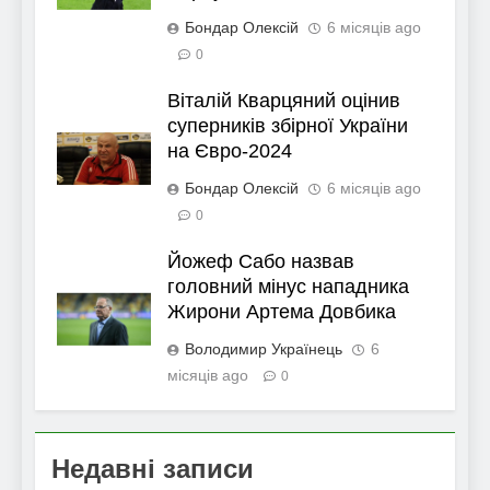
Бондар Олексій
6 місяців ago
0
Віталій Кварцяний оцінив
суперників збірної України
на Євро-2024
Бондар Олексій
6 місяців ago
0
Йожеф Сабо назвав
головний мінус нападника
Жирони Артема Довбика
Володимир Українець
6
місяців ago
0
Недавні записи