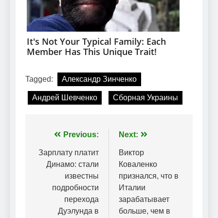
Tagged:
Александр Зинченко
Андрей Шевченко
Сборная Украины
Навігація
Previous:
Next:
записів
Зарплату платит
Виктор
Динамо: стали
Коваленко
известны
признался, что в
подробности
Италии
перехода
зарабатывает
Дуэлунда в
больше, чем в