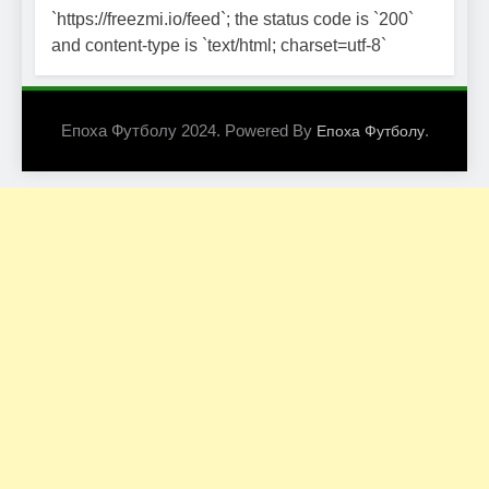
`https://freezmi.io/feed`; the status code is `200`
and content-type is `text/html; charset=utf-8`
Епоха Футболу 2024. Powered By
.
Епоха Футболу