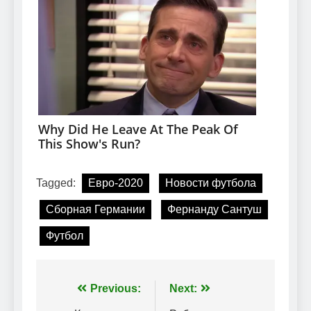
Tagged:
Евро-2020
Новости футбола
Сборная Германии
Фернанду Сантуш
Футбол
Навігація
Previous:
Next: