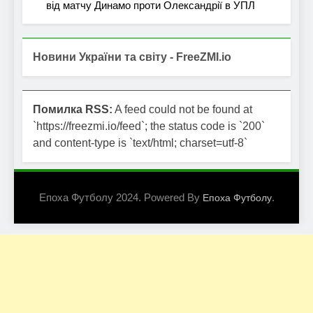
від матчу Динамо проти Олександрії в УПЛ
Новини України та світу - FreeZMI.io
Помилка RSS:
A feed could not be found at
`https://freezmi.io/feed`; the status code is `200`
and content-type is `text/html; charset=utf-8`
Епоха Футболу 2024. Powered By
.
Епоха Футболу