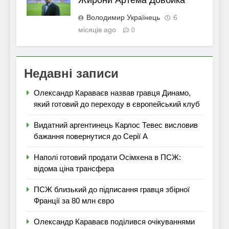
Жирони Артема Довбика
Володимир Українець
6
місяців ago
0
Недавні записи
Олександр Караваєв назвав гравця Динамо,
який готовий до переходу в європейський клуб
Видатний аргентинець Карлос Тевес висловив
бажання повернутися до Серії А
Наполі готовий продати Осімхена в ПСЖ:
відома ціна трансфера
ПСЖ близький до підписання гравця збірної
Франції за 80 млн євро
Олександр Караваєв поділився очікуваннями