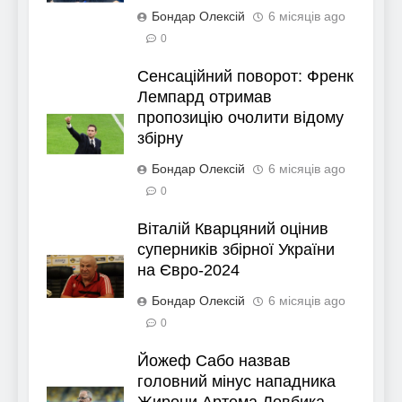
Бондар Олексій
6 місяців ago
0
Сенсаційний поворот: Френк
Лемпард отримав
пропозицію очолити відому
збірну
Бондар Олексій
6 місяців ago
0
Віталій Кварцяний оцінив
суперників збірної України
на Євро-2024
Бондар Олексій
6 місяців ago
0
Йожеф Сабо назвав
головний мінус нападника