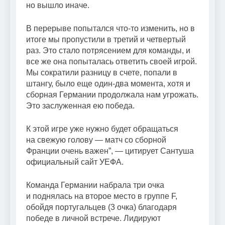
но вышло иначе.
В перерыве попытался что-то изменить, но в
итоге мы пропустили в третий и четвертый
раз. Это стало потрясением для команды, и
все же она попыталась ответить своей игрой.
Мы сократили разницу в счете, попали в
штангу, было еще один-два момента, хотя и
сборная Германии продолжала нам угрожать.
Это заслуженная ею победа.
К этой игре уже нужно будет обращаться
на свежую голову — матч со сборной
Франции очень важен”, — цитирует Сантуша
официальный сайт УЕФА.
Команда Германии набрала три очка
и поднялась на второе место в группе F,
обойдя португальцев (3 очка) благодаря
победе в личной встрече. Лидируют