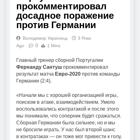
прокомментировал
досадное поражение
против Германии
Володимир Українець
3 Роки
0
Ago
1 Mins
Главный тренер сборной Португалии
Фернанду Сантуш
прокомментировал
результат матча
Евро-2020
против команды
Германии (2:4).
«Начали мы с хорошей организацией игры,
поиском в атаке, взаимодействием. Умело
воспользовались контратакой и после этого
мы понимали, что соперник будет сражаться.
Сборная Германии была сильнее, но и мы
не бросили играть. У нас был второй шанс
в контратаках — он тоже мог привести к голу,