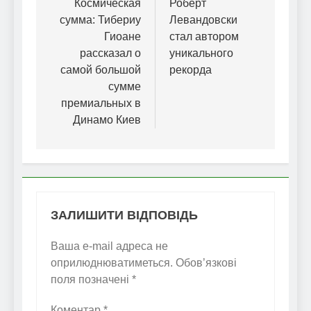
записів
Космическая
Роберт
сумма: Тибериу
Левандовски
Гиоане
стал автором
рассказал о
уникального
самой большой
рекорда
сумме
премиальных в
Динамо Киев
ЗАЛИШИТИ ВІДПОВІДЬ
Ваша e-mail адреса не
оприлюднюватиметься.
Обов’язкові
поля позначені
*
Коментар
*