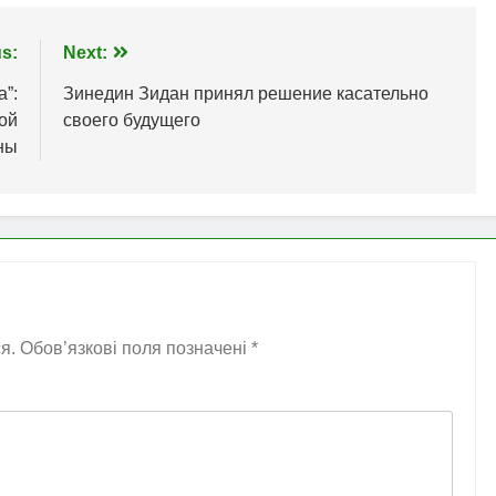
s:
Next:
”:
Зинедин Зидан принял решение касательно
ой
своего будущего
ны
я.
Обов’язкові поля позначені
*