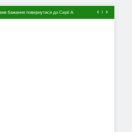
вив бажання повернутися до Серії А
мхена в ПСЖ: відома ціна трансфера
авця збірної Франції за 80 млн євро
ий до переходу в європейський клуб
вив бажання повернутися до Серії А
мхена в ПСЖ: відома ціна трансфера
авця збірної Франції за 80 млн євро