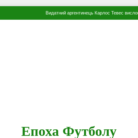
Видатний аргентинець Карлос Тевес висло
Наполі готовий продати Осі
ПСЖ близький до підписання гр
Олександр Караваєв назвав гравця Динамо, який готов
Видатний аргентинець Карлос Тевес висло
Наполі готовий продати Осі
ПСЖ близький до підписання гр
Епоха Футболу