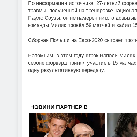
По информации источника, 27-летний форвар
травмы, полученной на тренировке национал
Пауло Соузы, он не намерен никого довызыв
команды Милик провёл 59 матчей и забил 1
Сборная Польши на Евро-2020 сыграет прот
Напомним, в этом году игрок Наполи Милик
сезоне форвард принял участие в 15 матчах
одну результативную передачу.