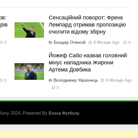
ов:
Сенсаційний поворот: Френк
рів
Лемпард отримав пропозицію
очолити відому збірну
Бондар Олексій
6 Місяців Ago
0
0
Йожеф Сабо назвав головний
мінус нападника Жирони
Артема Довбика
Володимир Українець
6 Місяців Ago
0
0
болу 2024. Powered By
.
Епоха Футболу