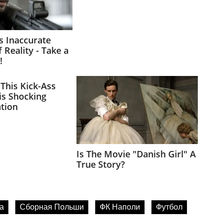
а
Сборная Польши
ФК Наполи
Футбол