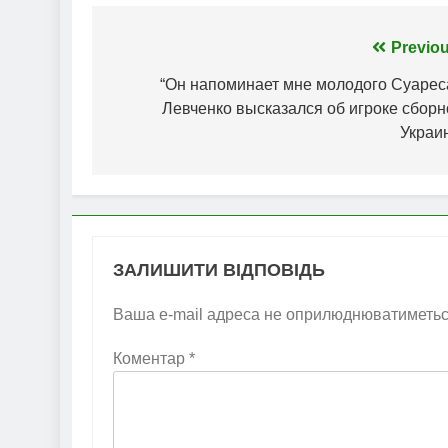
Навігація
Previou
записів
“Он напоминает мне молодого Суареса
Левченко высказался об игроке сборн
Украи
ЗАЛИШИТИ ВІДПОВІДЬ
Ваша e-mail адреса не оприлюднюватиметьс
Коментар
*