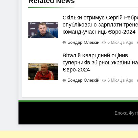
Related News
Скільки отримує Сергій Ребр
опубліковано зарплати трене
команд-учасниць Євро-2024
Бондар Олексій
6 Місяців Ago
Віталій Кварцяний оцінив
суперників збірної України на
Євро-2024
Бондар Олексій
6 Місяців Ago
Епоха Фут