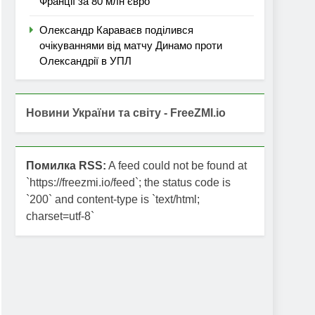
Франції за 80 млн євро
Олександр Караваєв поділився
очікуваннями від матчу Динамо проти
Олександрії в УПЛ
Новини України та світу - FreeZMI.io
Помилка RSS:
A feed could not be found at
`https://freezmi.io/feed`; the status code is
`200` and content-type is `text/html;
charset=utf-8`