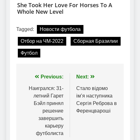
Tagged:
Новости футбола
Отбор на ЧМ-2022
Сборная Бразилии
Футбол
Навігація
Previous:
Next:
записів
Наигрался: 31-
Стало відомо
летний Гарет
ім’я наступника
Бэйл принял
Сергія Реброва в
решение
Ференцвароші
завершить
карьеру
футболиста