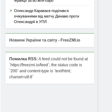
Франції за 80 млн євро
Олександр Караваєв поділився
очікуваннями від матчу Динамо проти
Олександрії в УПЛ
Новини України та світу - FreeZMI.io
Помилка RSS:
A feed could not be found at
`https://freezmi.io/feed`; the status code is
`200` and content-type is `text/html;
charset=utf-8`