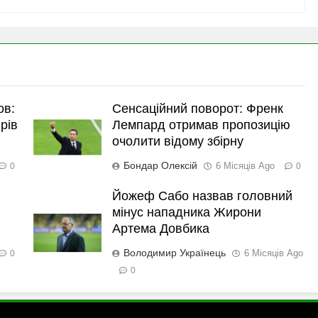
ов:
Сенсаційний поворот: Френк
рів
Лемпард отримав пропозицію
очолити відому збірну
Бондар Олексій
6 Місяців Ago
0
0
Йожеф Сабо назвав головний
мінус нападника Жирони
Артема Довбика
Володимир Українець
6 Місяців Ago
0
0