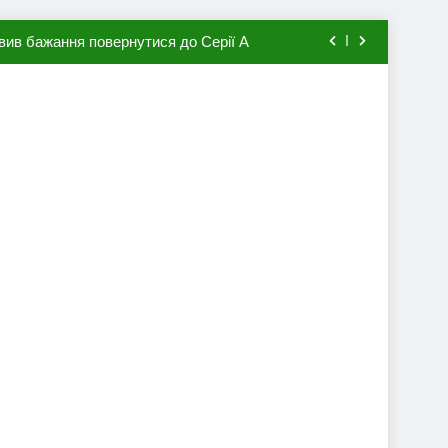
вив бажання повернутися до Серії А
мхена в ПСЖ: відома ціна трансфера
авця збірної Франції за 80 млн євро
ий до переходу в європейський клуб
вив бажання повернутися до Серії А
мхена в ПСЖ: відома ціна трансфера
авця збірної Франції за 80 млн євро