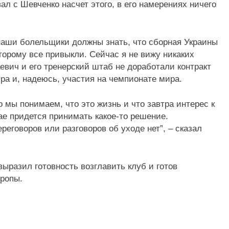
ал с Шевченко насчет этого, в его намерениях ничего
 наши болельщики должны знать, что сборная Украины
торому все привыкли. Сейчас я не вижу никаких
евич и его тренерский штаб не доработали контракт
ра и, надеюсь, участия на чемпионате мира.
 мы понимаем, что это жизнь и что завтра интерес к
е придется принимать какое-то решение.
еговоров или разговоров об уходе нет”, – сказал
ыразил готовность возглавить клуб и готов
ропы.