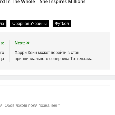
ла
Сборная Украины
Футбол
s:
Next:
го
Харри Кейн может перейти в стан
ца
принципиального соперника Тоттенхэма
я.
Обов’язкові поля позначені
*