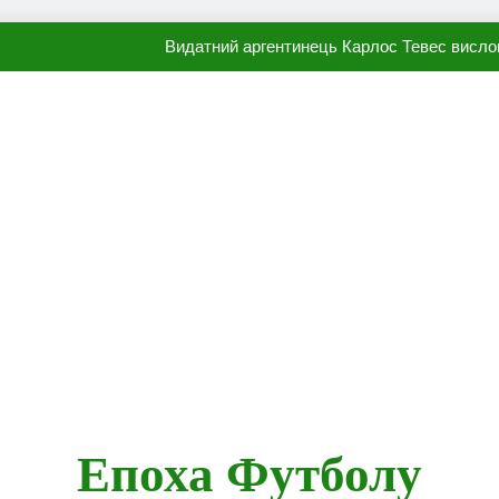
Видатний аргентинець Карлос Тевес висло
Наполі готовий продати Осі
ПСЖ близький до підписання гр
Олександр Караваєв назвав гравця Динамо, який готов
Видатний аргентинець Карлос Тевес висло
Наполі готовий продати Осі
ПСЖ близький до підписання гр
Епоха Футболу