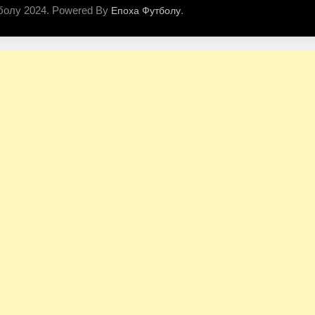
болу 2024. Powered By
.
Епоха Футболу