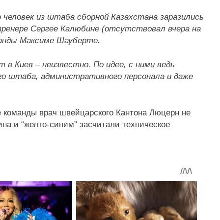
 человек из штаба сборной Казахстана заразились
тренере Сергее Калюбине (отсутствовал вчера на
манды Максиме Шауберте.
 в Киев – неизвестно. По идее, с ними ведь
го штаба, административного персонала и даже
ве команды врач швейцарского Кантона Люцерн не
на и “желто-синим” засчитали техническое