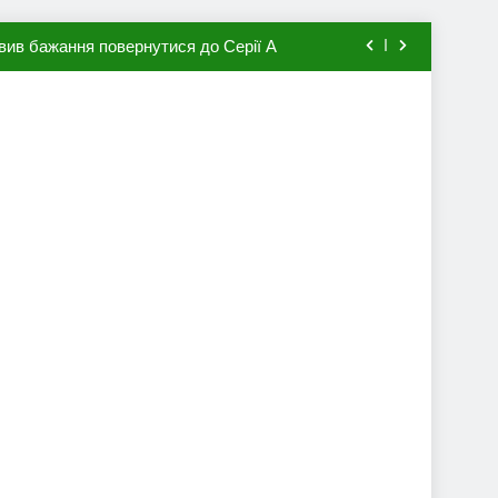
вив бажання повернутися до Серії А
мхена в ПСЖ: відома ціна трансфера
авця збірної Франції за 80 млн євро
ий до переходу в європейський клуб
вив бажання повернутися до Серії А
мхена в ПСЖ: відома ціна трансфера
авця збірної Франції за 80 млн євро