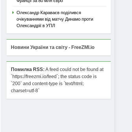
Франції за 80 млн євро
Олександр Караваєв поділився
очікуваннями від матчу Динамо проти
Олександрії в УПЛ
Новини України та світу - FreeZMI.io
Помилка RSS:
A feed could not be found at
`https://freezmi.io/feed`; the status code is
`200` and content-type is `text/html;
charset=utf-8`