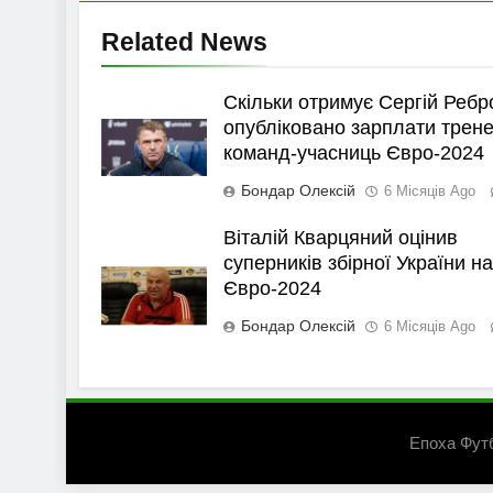
Related News
Скільки отримує Сергій Ребр
опубліковано зарплати трене
команд-учасниць Євро-2024
Бондар Олексій
6 Місяців Ago
Віталій Кварцяний оцінив
суперників збірної України на
Євро-2024
Бондар Олексій
6 Місяців Ago
Епоха Фут