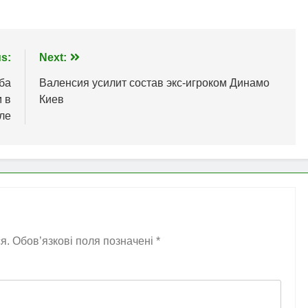
s:
Next:
ба
Валенсия усилит состав экс-игроком Динамо
 в
Киев
ле
я.
Обов’язкові поля позначені
*