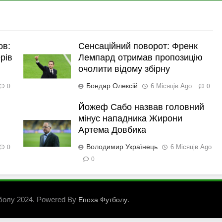
ов:
Сенсаційний поворот: Френк
рів
Лемпард отримав пропозицію
очолити відому збірну
Бондар Олексій
6 Місяців Ago
0
0
Йожеф Сабо назвав головний
мінус нападника Жирони
Артема Довбика
Володимир Українець
6 Місяців Ago
0
0
болу 2024. Powered By
.
Епоха Футболу