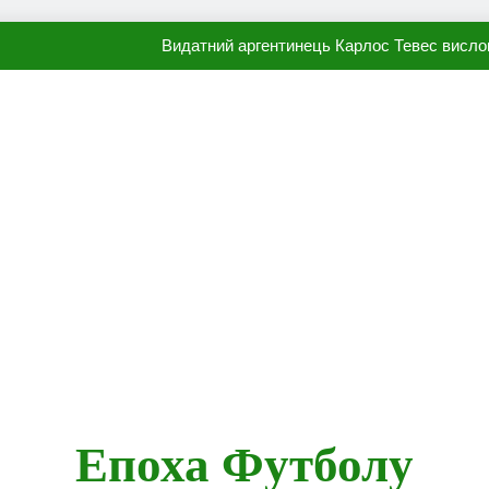
Видатний аргентинець Карлос Тевес висло
Наполі готовий продати Осі
ПСЖ близький до підписання гр
Олександр Караваєв назвав гравця Динамо, який готов
Видатний аргентинець Карлос Тевес висло
Наполі готовий продати Осі
ПСЖ близький до підписання гр
Епоха Футболу