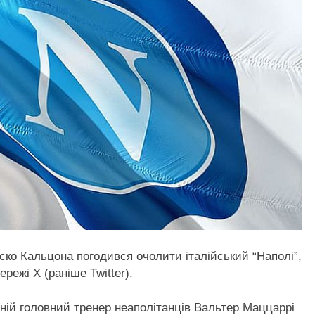
ко Кальцона погодився очолити італійський “Наполі”,
ежі Х (раніше Twitter).
ній головний тренер неаполітанців Вальтер Маццаррі