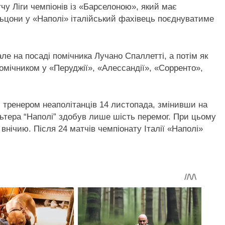
у Ліги чемпіонів із «Барселоною», який має
льцони у «Наполі» італійський фахівець поєднуватиме
ле на посаді помічника Лучано Спаллетті, а потім як
помічником у «Перуджії», «Алессандії», «Сорренто»,
 тренером неаполітанців 14 листопада, змінивши на
льтера “Наполі” здобув лише шість перемог. При цьому
а внічию. Після 24 матчів чемпіонату Італії «Наполі»