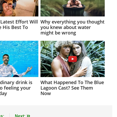
s:
Next: