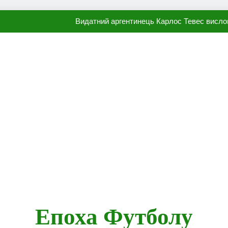
Видатний аргентинець Карлос Тевес висло
Наполі готовий продати Осі
ПСЖ близький до підписання гр
Олександр Караваєв назвав гравця Динамо, який готов
Видатний аргентинець Карлос Тевес висло
Наполі готовий продати Осі
ПСЖ близький до підписання гр
Епоха Футболу