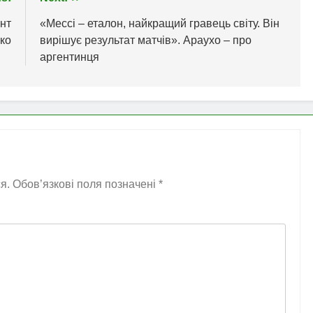
ент
«Мессі – еталон, найкращий гравець світу. Він
ко
вирішує результат матчів». Араухо – про
аргентинця
я.
Обов’язкові поля позначені
*