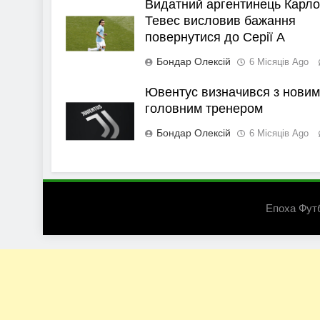
Видатний аргентинець Карло
Тевес висловив бажання
повернутися до Серії А
Бондар Олексій
6 Місяців Ago
Ювентус визначився з новим
головним тренером
Бондар Олексій
6 Місяців Ago
Епоха Фут