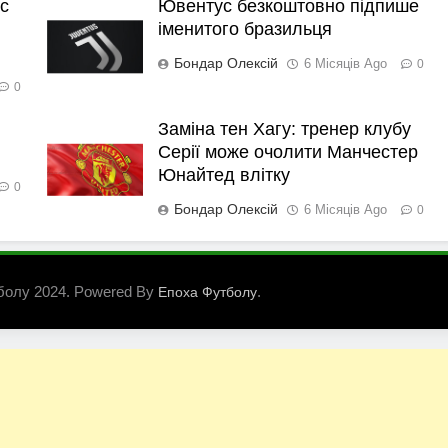
с
Ювентус безкоштовно підпише
іменитого бразильця
Бондар Олексій
6 Місяців Ago
0
0
Заміна тен Хагу: тренер клубу
Серії може очолити Манчестер
Юнайтед влітку
0
Бондар Олексій
6 Місяців Ago
0
болу 2024. Powered By
.
Епоха Футболу