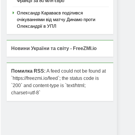
Франції за 80 млн євро
Олександр Караваєв поділився
очікуваннями від матчу Динамо проти
Олександрії в УПЛ
Новини України та світу - FreeZMI.io
Помилка RSS:
A feed could not be found at
`https://freezmi.io/feed`; the status code is
`200` and content-type is `text/html;
charset=utf-8`