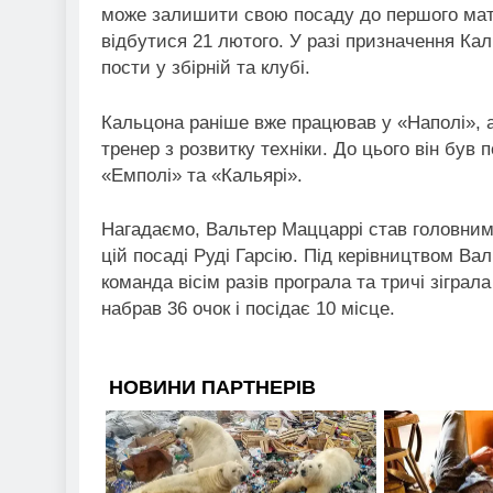
може залишити свою посаду до першого матч
відбутися 21 лютого. У разі призначення Ка
пости у збірній та клубі.
Кальцона раніше вже працював у «Наполі», а
тренер з розвитку техніки. До цього він був 
«Емполі» та «Кальярі».
Нагадаємо, Вальтер Маццаррі став головним
цій посаді Руді Гарсію. Під керівництвом Ва
команда вісім разів програла та тричі зіграл
набрав 36 очок і посідає 10 місце.