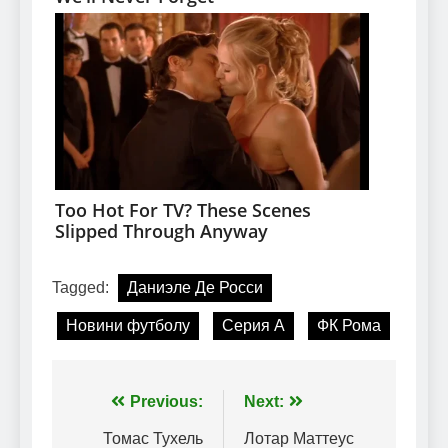
Tagged:
Даниэле Де Росси
Новини футболу
Серия А
ФК Рома
Навігація
Previous:
Next:
записів
Томас Тухель
Лотар Маттеус