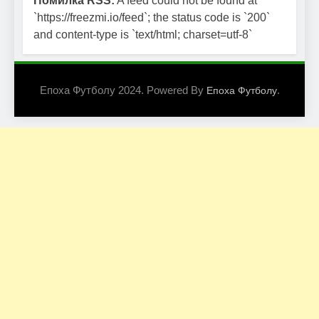
Помилка RSS:
A feed could not be found at
`https://freezmi.io/feed`; the status code is `200`
and content-type is `text/html; charset=utf-8`
Епоха Футболу 2024. Powered By
.
Епоха Футболу