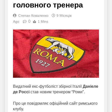
головного тренера
Степан Коваленко
9 Місяців
0
Ago
1 Mins
Видатний екс-футболіст збірної Італії
Даніеле
де Россі
став новим тренером “Роми”.
Про це повідомляє офіційний сайт римського
клубу.