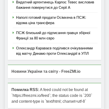
Видатний аргентинець Карлос Тевес висловив
бажання повернутися до Серії А
Наполі готовий продати Осімхена в ПСЖ:
відома ціна трансфера
ПСЖ близький до підписання гравця збірної
Франції за 80 млн євро
Олександр Караваєв поділився очікуваннями
від матчу Динамо проти Олександрії в УПЛ
Новини України та світу - FreeZMI.io
Помилка RSS:
A feed could not be found at
`https://freezmi.io/feed`; the status code is `200`
and content-type is `text/html; charset=utf-8`