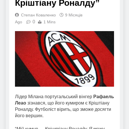
Кріштіану Роналду”
Степан Коваленко
9 Місяців
0
Ago
1 Mins
Лідер Мілана португальський вінгер
Рафаель
Леао
зізнався, що його кумиром є Кріштіану
Роналду. Футболіст вірить, що зможе досягти
його вершин.
“
Мій кумир — Кріштіану Роналду. Я можу