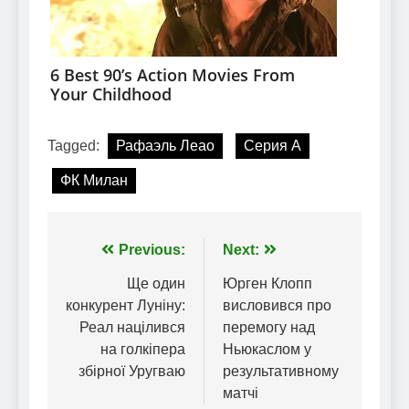
Tagged:
Рафаэль Леао
Серия А
ФК Милан
Навігація
Previous:
Next:
записів
Ще один
Юрген Клопп
конкурент Луніну:
висловився про
Реал націлився
перемогу над
на голкіпера
Ньюкаслом у
збірної Уругваю
результативному
матчі