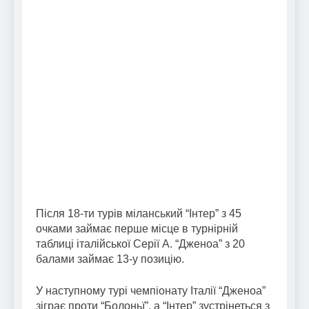
Після 18-ти турів міланський “Інтер” з 45
очками займає перше місце в турнірній
таблиці італійської Серії А. “Дженоа” з 20
балами займає 13-у позицію.
У наступному турі чемпіонату Італії “Дженоа”
зіграє проти “Болоньї”, а “Інтер” зустрінеться з