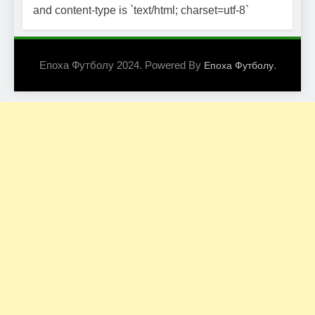
and content-type is `text/html; charset=utf-8`
Епоха Футболу 2024. Powered By
.
Епоха Футболу