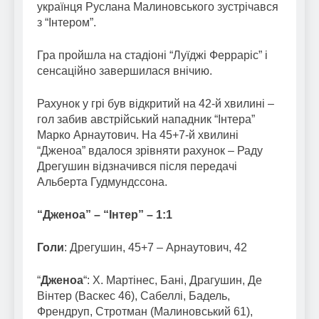
українця Руслана Малиновського зустрічався
з “Інтером”.
Гра пройшла на стадіоні “Луїджі Ферраріс” і
сенсаційно завершилася внічию.
Рахунок у грі був відкритий на 42-й хвилині –
гол забив австрійський нападник “Інтера”
Марко Арнаутович. На 45+7-й хвилині
“Дженоа” вдалося зрівняти рахунок – Раду
Дрегушин відзначився після передачі
Альберта Гудмундссона.
“Дженоа” – “Інтер” – 1:1
Голи
: Дрегушин, 45+7 – Арнаутович, 42
“
Дженоа
“: Х. Мартінес, Бані, Драгушин, Де
Вінтер (Васкес 46), Сабеллі, Бадель,
Френдруп, Стротман (Малиновський 61),