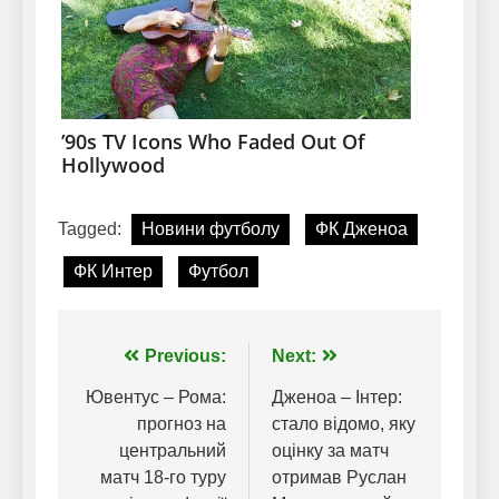
Tagged:
Новини футболу
ФК Дженоа
ФК Интер
Футбол
Навігація
Previous:
Next:
записів
Ювентус – Рома:
Дженоа – Інтер:
прогноз на
стало відомо, яку
центральний
оцінку за матч
матч 18-го туру
отримав Руслан