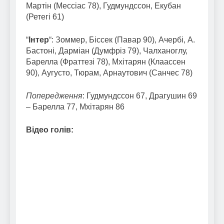
Мартін (Мессіас 78), Гудмундссон, Екубан
(Ретегі 61)
“
Інтер
“: Зоммер, Біссек (Павар 90), Ачербі, А.
Бастоні, Дарміан (Думфріз 79), Чалханоглу,
Барелла (Фраттезі 78), Мхітарян (Клаассен
90), Аугусто, Тюрам, Арнаутович (Санчес 78)
Попередження
: Гудмундссон 67, Драгушин 69
– Барелла 77, Мхітарян 86
Відео голів: