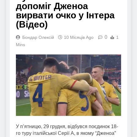
допоміг Дженоа
вирвати очко у Інтера
(Відео)
0
Бондар Олексій
10 Місяців Ago
1
Mins
У п’ятницю, 29 грудня, відбувся поєдинок 18-
го туру італійської Серії А, в якому “Дженоа”