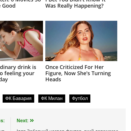
ФК Бавария
ФК Милан
Футбол
s:
Next: