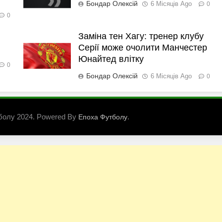
Бондар Олексій
6 Місяців Ago
0
0
Заміна тен Хагу: тренер клубу
Серії може очолити Манчестер
Юнайтед влітку
0
Бондар Олексій
6 Місяців Ago
0
болу 2024. Powered By
.
Епоха Футболу