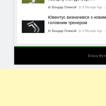
Бондар Олексій
6 Місяців Ago
Ювентус визначився з новим
головним тренером
Бондар Олексій
6 Місяців Ago
Епоха Фут