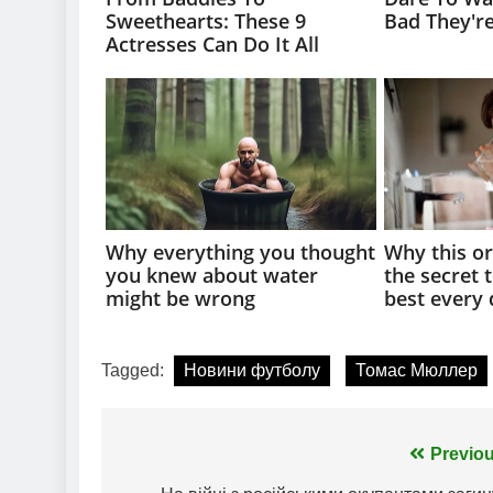
Tagged:
Новини футболу
Томас Мюллер
Навігація
Previou