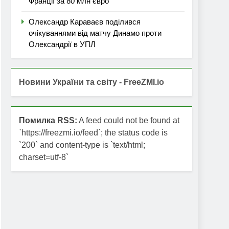
Франції за 80 млн євро
Олександр Караваєв поділився
очікуваннями від матчу Динамо проти
Олександрії в УПЛ
Новини України та світу - FreeZMI.io
Помилка RSS:
A feed could not be found at
`https://freezmi.io/feed`; the status code is
`200` and content-type is `text/html;
charset=utf-8`