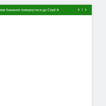
вив бажання повернутися до Серії А
мхена в ПСЖ: відома ціна трансфера
авця збірної Франції за 80 млн євро
ий до переходу в європейський клуб
вив бажання повернутися до Серії А
мхена в ПСЖ: відома ціна трансфера
авця збірної Франції за 80 млн євро