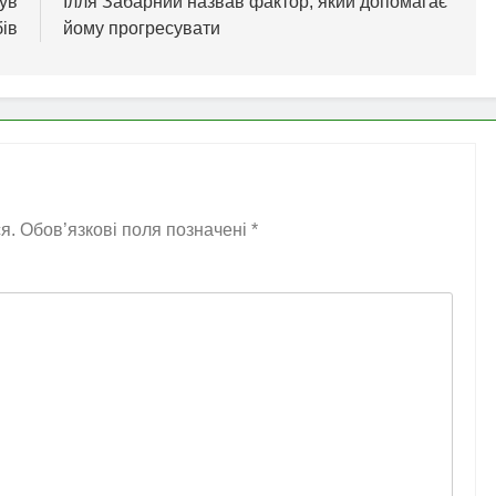
нув
Ілля Забарний назвав фактор, який допомагає
бів
йому прогресувати
я.
Обов’язкові поля позначені
*