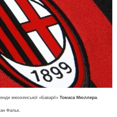
егенди мюнхенської «Баварії»
Томаса Мюллера
.
іан Фальк.