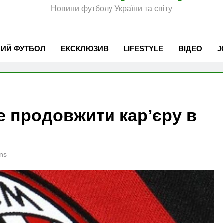
Новини футболу України та світу
ЧИЙ ФУТБОЛ
ЕКСКЛЮЗИВ
LIFESTYLE
ВІДЕО
J
е продовжити карʼєру в
ns