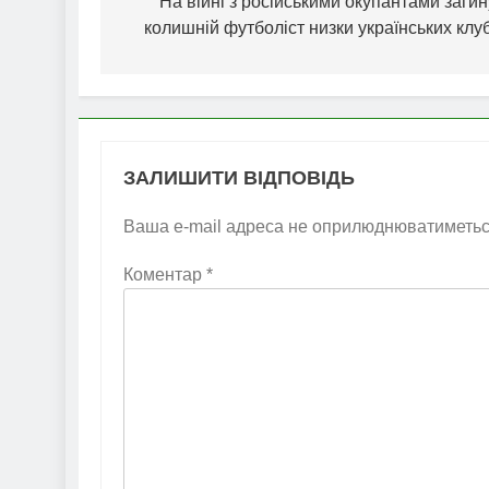
записів
На війні з російськими окупантами заги
колишній футболіст низки українських клу
ЗАЛИШИТИ ВІДПОВІДЬ
Ваша e-mail адреса не оприлюднюватиметьс
Коментар
*