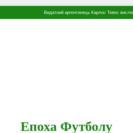
Видатний аргентинець Карлос Тевес висло
Наполі готовий продати Осі
ПСЖ близький до підписання гр
Олександр Караваєв назвав гравця Динамо, який готов
Видатний аргентинець Карлос Тевес висло
Наполі готовий продати Осі
ПСЖ близький до підписання гр
Епоха Футболу