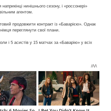
наприкінці нинішнього сезону, і «россонері»
 вільним агентом.
товий продовжити контракт із «Баварією». Однак
німця переглянути свої плани.
ли і 5 асистів у 15 матчах за «Баварію» у всіх