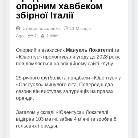
опорним хавбеком
збірної Італії
Степан Коваленко
11 Місяців
0
Ago
1 Mins
Опорний півзахисник
Мануель Локателлі
та
«Ювентус» пролонгували угоду до 2028 року,
повідомляється на офіційному сайті клубу.
25-річного футболіста придбали «Ювентус» у
«Сассуоло» минулого літа. Попередні два
сезони він виступав за туринців на правах
оренди.
Загалом у складі «Ювентуса» Локателлі
відіграв 103 матчі, забив 4 м’ячі та зробив 8
гольових передач.