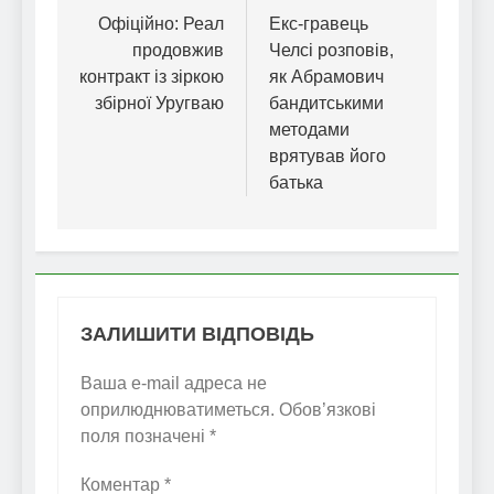
записів
Офіційно: Реал
Екс-гравець
продовжив
Челсі розповів,
контракт із зіркою
як Абрамович
збірної Уругваю
бандитськими
методами
врятував його
батька
ЗАЛИШИТИ ВІДПОВІДЬ
Ваша e-mail адреса не
оприлюднюватиметься.
Обов’язкові
поля позначені
*
Коментар
*