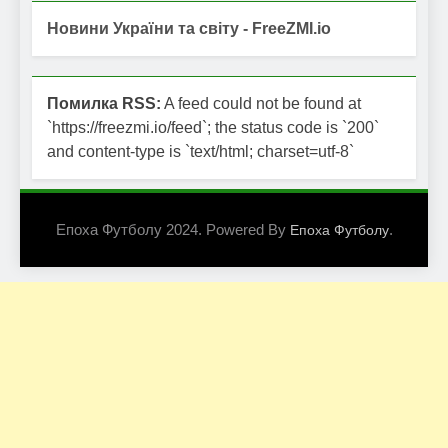
Новини України та світу - FreeZMI.io
Помилка RSS:
A feed could not be found at
`https://freezmi.io/feed`; the status code is `200`
and content-type is `text/html; charset=utf-8`
Епоха Футболу 2024. Powered By
.
Епоха Футболу