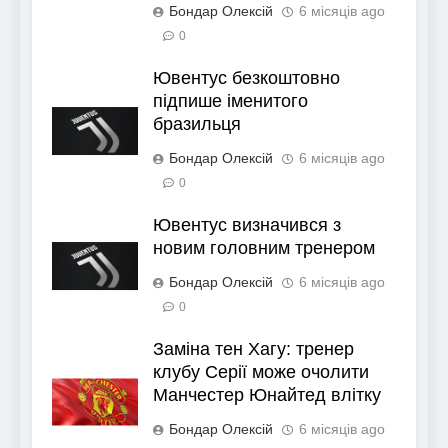
Бондар Олексій
6 місяців ago
0
Ювентус безкоштовно
підпише іменитого
бразильця
Бондар Олексій
6 місяців ago
0
Ювентус визначився з
новим головним тренером
Бондар Олексій
6 місяців ago
0
Заміна тен Хагу: тренер
клубу Серії може очолити
Манчестер Юнайтед влітку
Бондар Олексій
6 місяців ago