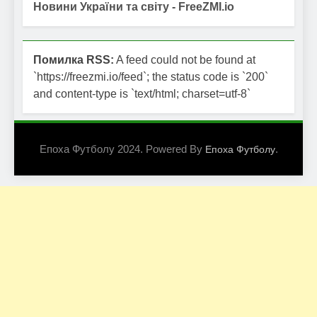
Новини України та світу - FreeZMI.io
Помилка RSS:
A feed could not be found at
`https://freezmi.io/feed`; the status code is `200`
and content-type is `text/html; charset=utf-8`
Епоха Футболу 2024. Powered By
.
Епоха Футболу