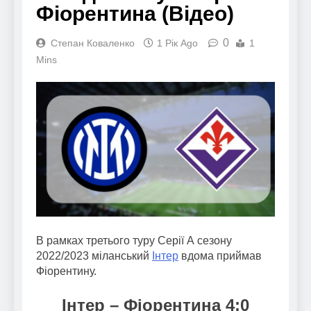
Фіорентина (Відео)
0
Степан Коваленко
1 Рік Ago
1
Mins
В рамках третього туру Серії А сезону
2022/2023 міланський
Інтер
вдома приймав
Фіорентину.
Інтер – Фіорентина 4:0