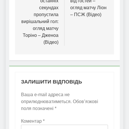
останніх
від гостей –
секундах
огляд матчу Ліон
пропустила
– ПСЖ (Відео)
вирішальний гол:
огляд матчу
Торіно – Дженоа
(Відео)
ЗАЛИШИТИ ВІДПОВІДЬ
Ваша e-mail адреса не
оприлюднюватиметься.
Обов’язкові
поля позначені
*
Коментар
*