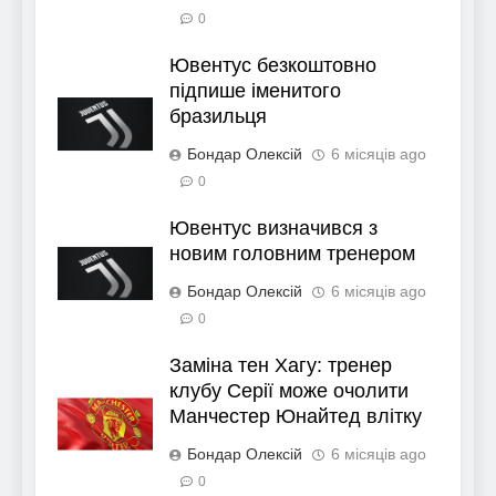
0
Ювентус безкоштовно
підпише іменитого
бразильця
Бондар Олексій
6 місяців ago
0
Ювентус визначився з
новим головним тренером
Бондар Олексій
6 місяців ago
0
Заміна тен Хагу: тренер
клубу Серії може очолити
Манчестер Юнайтед влітку
Бондар Олексій
6 місяців ago
0