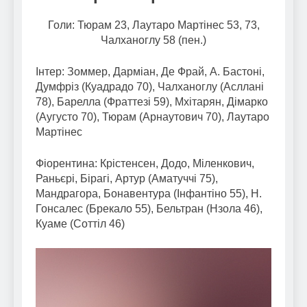
Голи: Тюрам 23, Лаутаро Мартінес 53, 73,
Чалханоглу 58 (пен.)
Інтер: Зоммер, Дарміан, Де Фрай, А. Бастоні,
Думфріз (Куадрадо 70), Чалханоглу (Асллані
78), Барелла (Фраттезі 59), Мхітарян, Дімарко
(Аугусто 70), Тюрам (Арнаутович 70), Лаутаро
Мартінес
Фіорентина: Крістенсен, Додо, Міленкович,
Раньєрі, Бірагі, Артур (Аматуччі 75),
Мандрагора, Бонавентура (Інфантіно 55), Н.
Гонсалес (Брекало 55), Бельтран (Нзола 46),
Куаме (Соттіл 46)