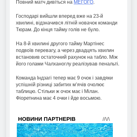
Повний матч дивіться на
МЕГОГО
.
Господарі вийшли вперед вже на 23-й
хвилині, відзначився літній новачок команди
Тюрам. До кінця тайму голів не було.
На 8-й хвилині другого тайму Мартінес
подвоїв перевагу, а через двадцять хвилин
встановив остаточний рахунок на табло. Між
його голами Чалханоглу реалізував пенальті.
Команда Індзагі тепер має 9 очок і завдяки
успішній різниці забитих м’ячів очолює
таблицю. Стільки ж очок має і Мілан.
Фіоретнина має 4 очки і йде восьмою.