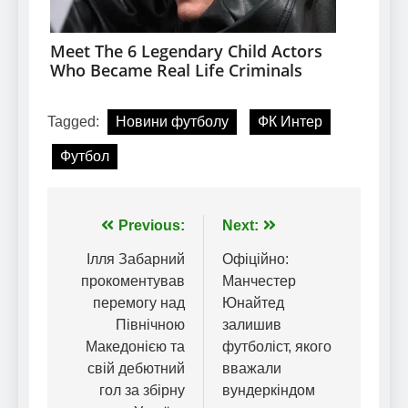
Tagged:
Новини футболу
ФК Интер
Футбол
Навігація
Previous:
Next:
записів
Ілля Забарний
Офіційно:
прокоментував
Манчестер
перемогу над
Юнайтед
Північною
залишив
Македонією та
футболіст, якого
свій дебютний
вважали
гол за збірну
вундеркіндом