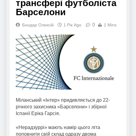
трансфері футболіста
Барселони
0
Бондар Олексій
1 Рік Ago
1 Mins
Міланський «Інтер» придивляється до 22-
річного захисника «Барселони» і збірної
Іспанії Еріка Гарсія.
«Нерадзуррі» мають намір цього літа
поповнити свій склад одразу двома