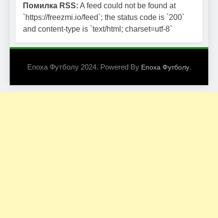
Помилка RSS:
A feed could not be found at
`https://freezmi.io/feed`; the status code is `200`
and content-type is `text/html; charset=utf-8`
Епоха Футболу 2024. Powered By
.
Епоха Футболу