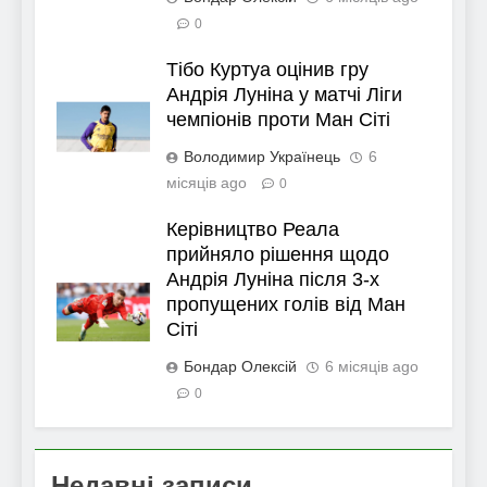
0
Тібо Куртуа оцінив гру
Андрія Луніна у матчі Ліги
чемпіонів проти Ман Сіті
Володимир Українець
6
місяців ago
0
Керівництво Реала
прийняло рішення щодо
Андрія Луніна після 3-х
пропущених голів від Ман
Сіті
Бондар Олексій
6 місяців ago
0
Недавні записи