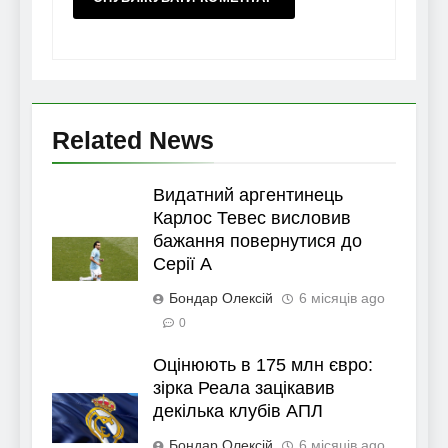
Related News
Видатний аргентинець
Карлос Тевес висловив
бажання повернутися до
Серії А
Бондар Олексій
6 місяців ago
0
Оцінюють в 175 млн євро:
зірка Реала зацікавив
декілька клубів АПЛ
Бондар Олексій
6 місяців ago