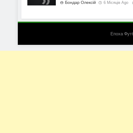
Бондар Олексій
6 Місяців Ago
Епоха Фут