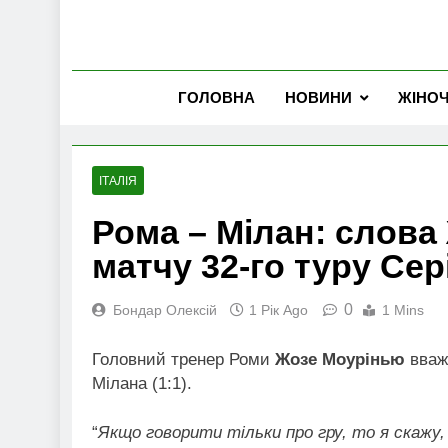
ГОЛОВНА
НОВИНИ
ЖІНО
ІТАЛІЯ
Рома – Мілан: слова
матчу 32-го туру Сері
0
Бондар Олексій
1 Рік Ago
1 Mins
Головний тренер Роми
Жозе Моурінью
вважа
Мілана (1:1).
“
Якщо говорити тільки про гру, то я скажу