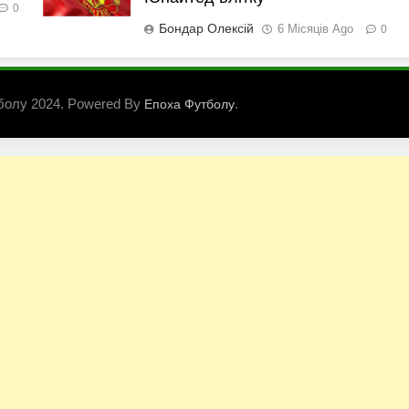
0
Бондар Олексій
6 Місяців Ago
0
болу 2024. Powered By
.
Епоха Футболу