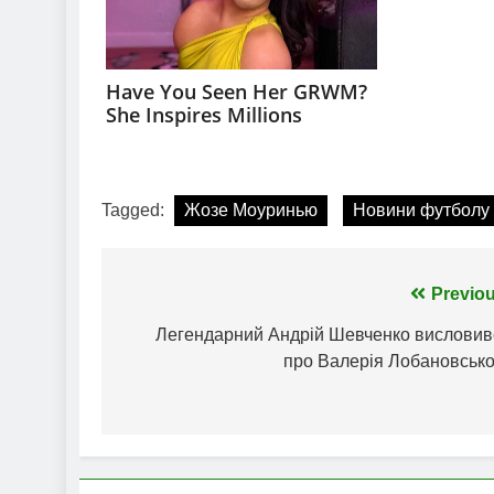
Tagged:
Жозе Моуринью
Новини футболу
Навігація
Previou
записів
Легендарний Андрій Шевченко висловив
про Валерія Лобановсько