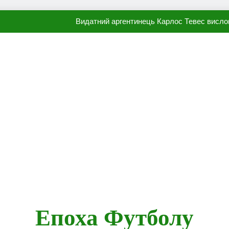
Видатний аргентинець Карлос Тевес висло
Наполі готовий продати Осі
ПСЖ близький до підписання гр
Олександр Караваєв назвав гравця Динамо, який готов
Видатний аргентинець Карлос Тевес висло
Наполі готовий продати Осі
ПСЖ близький до підписання гр
Епоха Футболу