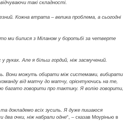
 відчуваючи такі складності.
езний. Кожна втрата – велика проблема, а сьогодні
рто ми билися з Міланом у боротьбі за четверте
 у руках. Але я більш гордий, ніж засмучений.
уть. Вони можуть обирати між системами, вибирати
 команду від матчу до матчу, орієнтуючись на те,
лю багато говорити про тактику. Я волію говорити,
 та докладемо всіх зусиль. Я дуже пишаюся
 два очки, ніж набрали одне
“, – сказав Моурінью в