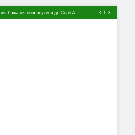
вив бажання повернутися до Серії А
мхена в ПСЖ: відома ціна трансфера
авця збірної Франції за 80 млн євро
ий до переходу в європейський клуб
вив бажання повернутися до Серії А
мхена в ПСЖ: відома ціна трансфера
авця збірної Франції за 80 млн євро