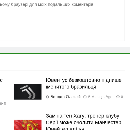
 цьому браузері для моїх подальших коментарів.
с
Ювентус безкоштовно підпише
іменитого бразильця
Бондар Олексій
6 Місяців Ago
0
0
Заміна тен Хагу: тренер клубу
Серії може очолити Манчестер
Юнайтед влітку