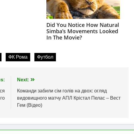
ФК Рома
Футбол
s:
Next:
ся
Команди забили сім голів на двох: огляд
го
видовищного матчу АПЛ Крістал Пелас – Вест
Гем (Відео)