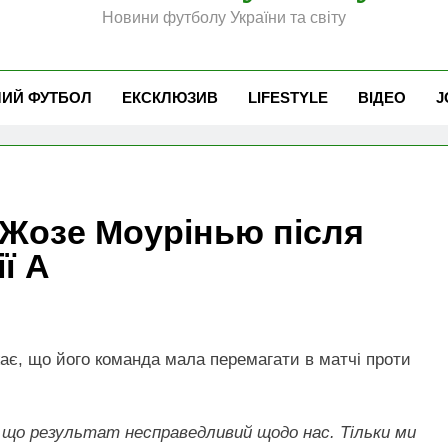
Новини футболу України та світу
ЧИЙ ФУТБОЛ
ЕКСКЛЮЗИВ
LIFESTYLE
ВІДЕО
J
 Жозе Моурінью після
ї А
є, що його команда мала перемагати в матчі проти
, що результат несправедливий щодо нас. Тільки ми