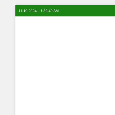
Skip
11.10.2024
1:59:50 AM
to
content