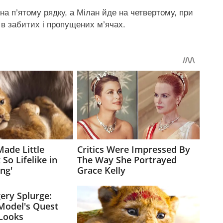
а п’ятому рядку, а Мілан йде на четвертому, при
 в забитих і пропущених м’ячах.