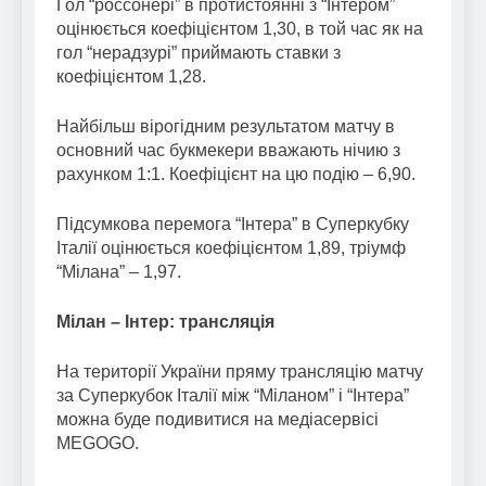
Гол “россонері” в протистоянні з “Інтером”
оцінюється коефіцієнтом 1,30, в той час як на
гол “нерадзурі” приймають ставки з
коефіцієнтом 1,28.
Найбільш вірогідним результатом матчу в
основний час букмекери вважають нічию з
рахунком 1:1. Коефіцієнт на цю подію – 6,90.
Підсумкова перемога “Інтера” в Суперкубку
Італії оцінюється коефіцієнтом 1,89, тріумф
“Мілана” – 1,97.
Мілан – Інтер: трансляція
На території України пряму трансляцію матчу
за Суперкубок Італії між “Міланом” і “Інтера”
можна буде подивитися на медіасервісі
MEGOGO.