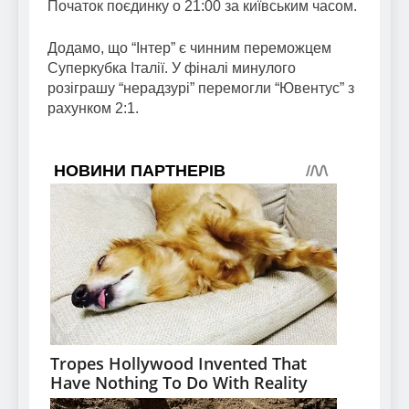
Початок поєдинку о 21:00 за київським часом.
Додамо, що “Інтер” є чинним переможцем
Суперкубка Італії. У фіналі минулого
розіграшу “нерадзурі” перемогли “Ювентус” з
рахунком 2:1.