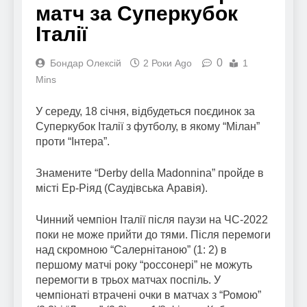
матч за Суперкубок
Італії
0
Бондар Олексій
2 Роки Ago
1
Mins
У середу, 18 січня, відбудеться поєдинок за
Суперкубок Італії з футболу, в якому “Мілан”
проти “Інтера”.
Знамените “Derby della Madonnina” пройде в
місті Ер-Ріяд (Саудівська Аравія).
Чинний чемпіон Італії після паузи на ЧС-2022
поки не може прийти до тями. Після перемоги
над скромною “Салернітаною” (1: 2) в
першому матчі року “россонері” не можуть
перемогти в трьох матчах поспіль. У
чемпіонаті втрачені очки в матчах з “Ромою”