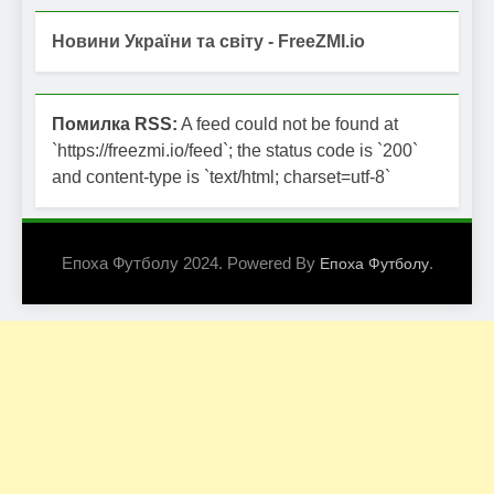
Новини України та світу - FreeZMI.io
Помилка RSS:
A feed could not be found at
`https://freezmi.io/feed`; the status code is `200`
and content-type is `text/html; charset=utf-8`
Епоха Футболу 2024. Powered By
.
Епоха Футболу