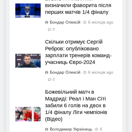
визначили фаворита після
перших матчів 1/4 фіналу
Бондар Олексій
6 місяців ago
0
Скільки отримує Сергій
Ребров: опубліковано
зарплати тренерів команд-
учасниць Євро-2024
Бондар Олексій
6 місяців ago
0
Божевільний матч в
Мадриді: Реал і Ман Сіті
забили 6 голів на двох в
1/4 фіналу Ліги чемпіонів
(Відео)
Володимир Українець
6