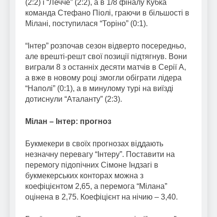
(2:2) і “Лечче” (2:2), а в 1/8 фіналу Кубка
команда Стефано Піолі, граючи в більшості в
Мілані, поступилася “Торіно” (0:1).
“Інтер” розпочав сезон відверто посередньо,
але врешті-решт свої позиції підтягнув. Вони
виграли 8 з останніх десяти матчів в Серії А,
а вже в новому році змогли обіграти лідера
“Наполі” (0:1), а в минулому турі на виїзді
дотиснули “Аталанту” (2:3).
Мілан – Інтер: прогноз
Букмекери в своїх прогнозах віддають
незначну перевагу “Інтеру”. Поставити на
перемогу підопічних Сімоне Індзагі в
букмекерських конторах можна з
коефіцієнтом 2,65, а перемога “Мілана”
оцінена в 2,75. Коефіцієнт на нічию – 3,40.