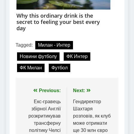
Tagged:
Милан - Интер
Новини футболу
ФК Интер
ФК Милан
Футбол
Навігація
Previous:
Next:
записів
Екс-гравець
Гендиректор
збірної Англії
Шахтаря
розкритикував
розповів, як клуб
трансферну
може отримати
політику Челсі
ще 30 млн євро