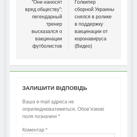
записів
“Они наносят
Голкипер
вред обществу”:
сборной Украины
легендарный
снялся в ролике
тренер
в поддержку
высказался о
вакцинации от
вакцинации
коронавируса
футболистов
(Видео)
ЗАЛИШИТИ ВІДПОВІДЬ
Ваша e-mail адреса не
оприлюднюватиметься.
Обов’язкові
поля позначені
*
Коментар
*