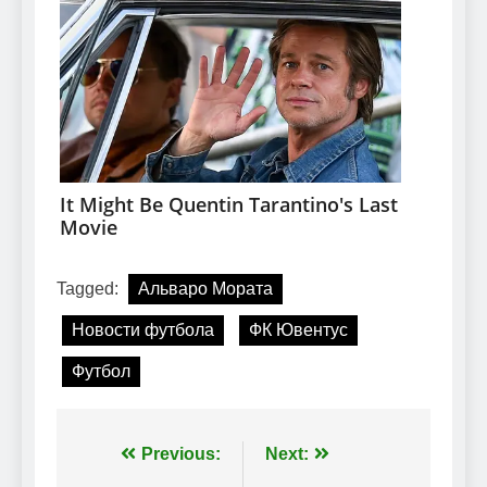
Tagged:
Альваро Мората
Новости футбола
ФК Ювентус
Футбол
Навігація
Previous:
Next: