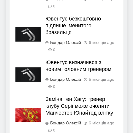
0
Ювентус безкоштовно
підпише іменитого
бразильця
Бондар Олексій
6 місяців ago
0
Ювентус визначився з
новим головним тренером
Бондар Олексій
6 місяців ago
0
Заміна тен Хагу: тренер
клубу Серії може очолити
Манчестер Юнайтед влітку
Бондар Олексій
6 місяців ago
0