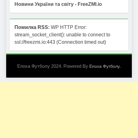
Новини України та світу - FreeZMI.io
Помилка RSS:
WP HTTP Error:
stream_socket_client(): unable to connect to
ssl://freezmi.io:443 (Connection timed out)
Епоха Футболу 2024. Powered By
.
Епоха Футболу