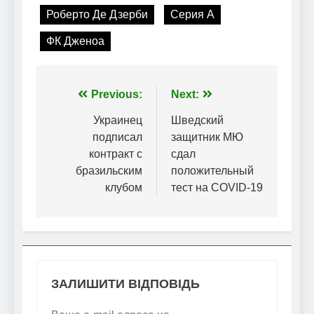
Роберто Де Дзерби
Серия А
ФК Дженоа
Навігація
Previous:
Next:
записів
Украинец
Шведский
подписал
защитник МЮ
контракт с
сдал
бразильским
положительный
клубом
тест на COVID-19
ЗАЛИШИТИ ВІДПОВІДЬ