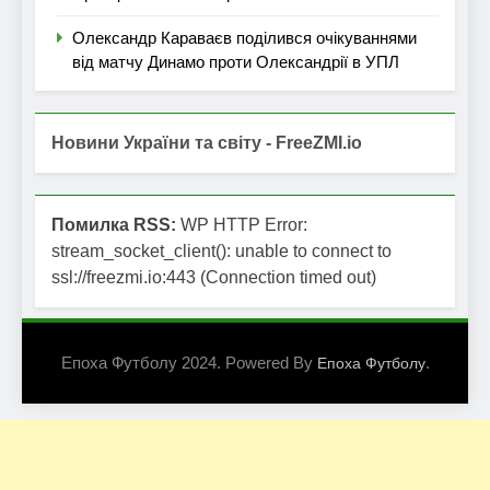
Олександр Караваєв поділився очікуваннями
від матчу Динамо проти Олександрії в УПЛ
Новини України та світу - FreeZMI.io
Помилка RSS:
WP HTTP Error:
stream_socket_client(): unable to connect to
ssl://freezmi.io:443 (Connection timed out)
Епоха Футболу 2024. Powered By
.
Епоха Футболу