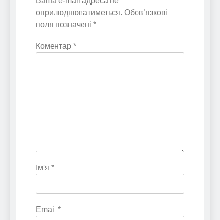
Ваша e-mail адреса не
оприлюднюватиметься.
Обов’язкові
поля позначені
*
Коментар
*
Ім'я
*
Email
*