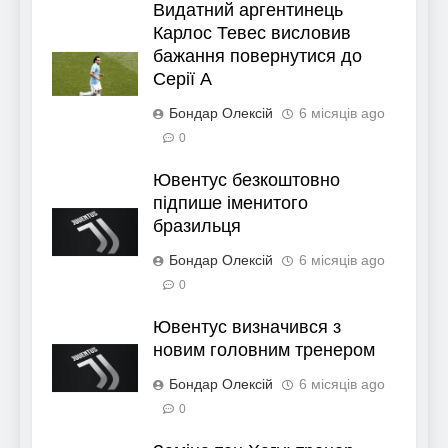
Видатний аргентинець
Карлос Тевес висловив
бажання повернутися до
Серії А
Бондар Олексій
6 місяців ago
0
Ювентус безкоштовно
підпише іменитого
бразильця
Бондар Олексій
6 місяців ago
0
Ювентус визначився з
новим головним тренером
Бондар Олексій
6 місяців ago
0