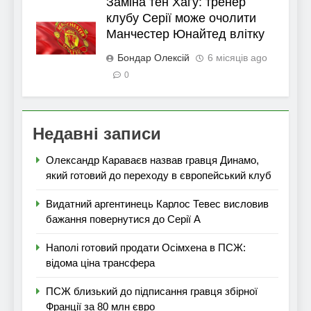
Заміна тен Хагу: тренер
клубу Серії може очолити
Манчестер Юнайтед влітку
Бондар Олексій
6 місяців ago
0
Недавні записи
Олександр Караваєв назвав гравця Динамо,
який готовий до переходу в європейський клуб
Видатний аргентинець Карлос Тевес висловив
бажання повернутися до Серії А
Наполі готовий продати Осімхена в ПСЖ:
відома ціна трансфера
ПСЖ близький до підписання гравця збірної
Франції за 80 млн євро