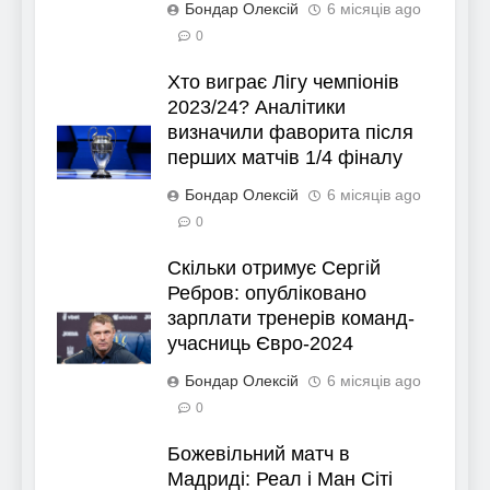
Бондар Олексій
6 місяців ago
0
Хто виграє Лігу чемпіонів
2023/24? Аналітики
визначили фаворита після
перших матчів 1/4 фіналу
Бондар Олексій
6 місяців ago
0
Скільки отримує Сергій
Ребров: опубліковано
зарплати тренерів команд-
учасниць Євро-2024
Бондар Олексій
6 місяців ago
0
Божевільний матч в
Мадриді: Реал і Ман Сіті