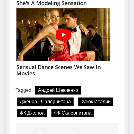
Tagged:
Андрей Шевченко
Дженоа - Салернитана
Кубок Италии
ФК Дженоа
ФК Салернитана