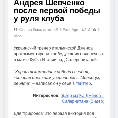
Андрея Шевченко
после первой победы
у руля клуба
0
Степан Коваленко
3 Роки Ago
1
Mins
Украинский тренер итальянской Дженоа
прокомментировал победу своих подопечных
в матче Кубка Италии над Салеренитаной.
“Хорошая командная победа сегодня,
которая дает нам уверенность. Молодцы,
ребята”
, – написал он у себя в
твиттер
.
Интересное:
обзор матча Дженоа –
Салернитана (Видео)
Для “грифонов” это первая виктория под