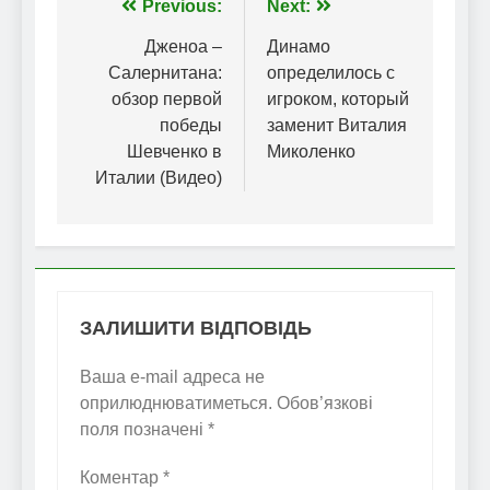
Навігація
Previous:
Next:
записів
Дженоа –
Динамо
Салернитана:
определилось с
обзор первой
игроком, который
победы
заменит Виталия
Шевченко в
Миколенко
Италии (Видео)
ЗАЛИШИТИ ВІДПОВІДЬ
Ваша e-mail адреса не
оприлюднюватиметься.
Обов’язкові
поля позначені
*
Коментар
*