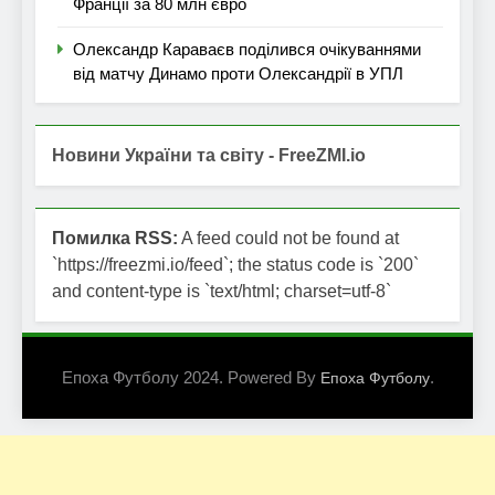
Франції за 80 млн євро
Олександр Караваєв поділився очікуваннями
від матчу Динамо проти Олександрії в УПЛ
Новини України та світу - FreeZMI.io
Помилка RSS:
A feed could not be found at
`https://freezmi.io/feed`; the status code is `200`
and content-type is `text/html; charset=utf-8`
Епоха Футболу 2024. Powered By
.
Епоха Футболу