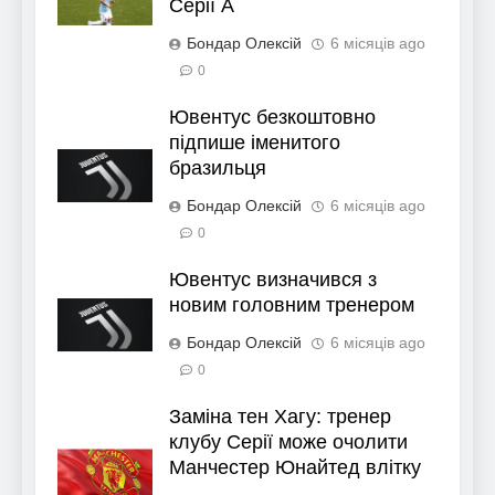
Серії А
Бондар Олексій
6 місяців ago
0
Ювентус безкоштовно
підпише іменитого
бразильця
Бондар Олексій
6 місяців ago
0
Ювентус визначився з
новим головним тренером
Бондар Олексій
6 місяців ago
0
Заміна тен Хагу: тренер
клубу Серії може очолити
Манчестер Юнайтед влітку