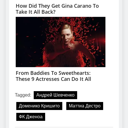
Tagged:
Андрей Шевченко
Доменико Кришито
Маттиа Дестро
ФК Дженоа