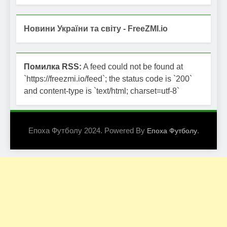
Новини України та світу - FreeZMI.io
Помилка RSS:
A feed could not be found at
`https://freezmi.io/feed`; the status code is `200`
and content-type is `text/html; charset=utf-8`
Епоха Футболу 2024. Powered By
.
Епоха Футболу