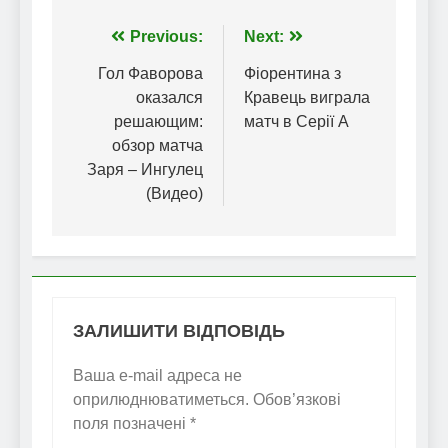
Навігація
Previous:
Next:
записів
Гол Фаворова
Фіорентина з
оказался
Кравець виграла
решающим:
матч в Серії А
обзор матча
Заря – Ингулец
(Видео)
ЗАЛИШИТИ ВІДПОВІДЬ
Ваша e-mail адреса не
оприлюднюватиметься.
Обов’язкові
поля позначені
*