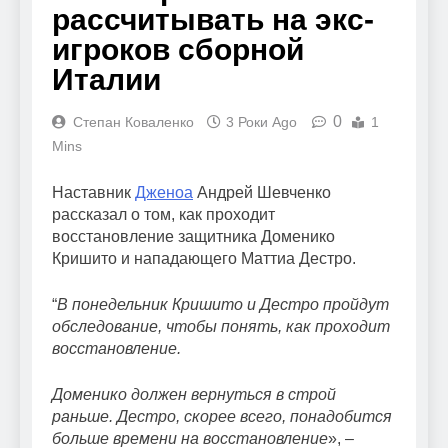
рассчитывать на экс-
игроков сборной
Италии
0
Степан Коваленко
3 Роки Ago
1
Mins
Наставник
Дженоа
Андрей Шевченко
рассказал о том, как проходит
восстановление защитника Доменико
Кришито и нападающего Маттиа Дестро.
“
В понедельник Кришито и Дестро пройдут
обследование, чтобы понять, как проходит
восстановление.
Доменико должен вернуться в строй
раньше. Дестро, скорее всего, понадобится
больше времени на восстановление
», –