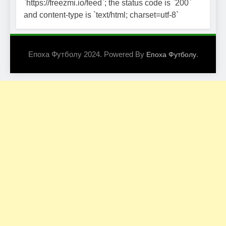
`https://freezmi.io/feed`; the status code is `200`
and content-type is `text/html; charset=utf-8`
Епоха Футболу 2024. Powered By
.
Епоха Футболу