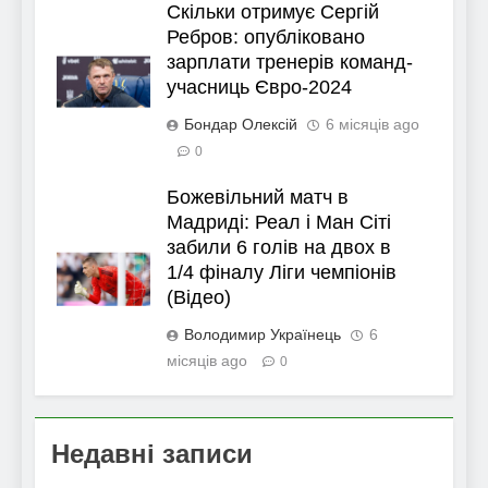
Скільки отримує Сергій
Ребров: опубліковано
зарплати тренерів команд-
учасниць Євро-2024
Бондар Олексій
6 місяців ago
0
Божевільний матч в
Мадриді: Реал і Ман Сіті
забили 6 голів на двох в
1/4 фіналу Ліги чемпіонів
(Відео)
Володимир Українець
6
місяців ago
0
Недавні записи