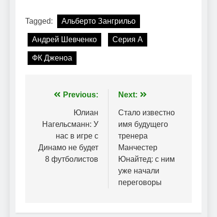
Tagged:
Альберто Зангрильо
Андрей Шевченко
Серия А
ФК Дженоа
Навігація
Previous:
Next:
записів
Юлиан
Стало известно
Нагельсманн: У
имя будущего
нас в игре с
тренера
Динамо не будет
Манчестер
8 футболистов
Юнайтед: с ним
уже начали
переговоры