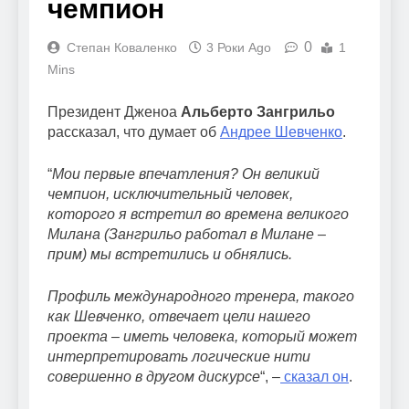
чемпион
0
Степан Коваленко
3 Роки Ago
1
Mins
Президент Дженоа
Альберто Зангрильо
рассказал, что думает об
Андрее Шевченко
.
“
Мои первые впечатления? Он великий
чемпион, исключительный человек,
которого я встретил во времена великого
Милана (Зангрильо работал в Милане –
прим) мы встретились и обнялись.
Профиль международного тренера, такого
как Шевченко, отвечает цели нашего
проекта – иметь человека, который может
интерпретировать логические нити
совершенно в другом дискурсе
“, –
сказал он
.