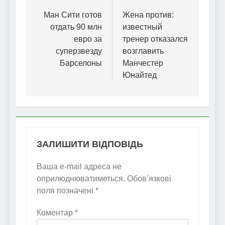
записів
Ман Сити готов
Жена против:
отдать 90 млн
известный
евро за
тренер отказался
суперзвезду
возглавить
Барселоны
Манчестер
Юнайтед
ЗАЛИШИТИ ВІДПОВІДЬ
Ваша e-mail адреса не
оприлюднюватиметься.
Обов’язкові
поля позначені
*
Коментар
*