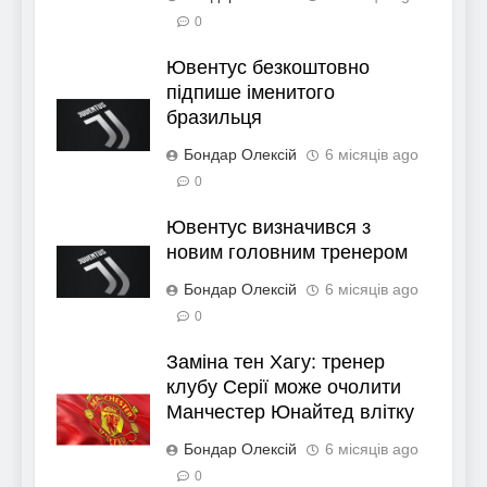
0
Ювентус безкоштовно
підпише іменитого
бразильця
Бондар Олексій
6 місяців ago
0
Ювентус визначився з
новим головним тренером
Бондар Олексій
6 місяців ago
0
Заміна тен Хагу: тренер
клубу Серії може очолити
Манчестер Юнайтед влітку
Бондар Олексій
6 місяців ago
0