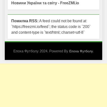
Новини України та світу - FreeZMI.io
Помилка RSS:
A feed could not be found at
`https://freezmi.io/feed`; the status code is `200`
and content-type is `text/html; charset=utf-8`
Епоха Футболу 2024. Powered By
.
Епоха Футболу