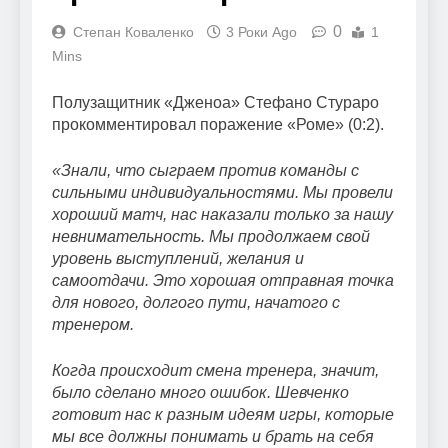
0
Степан Коваленко
3 Роки Ago
1
Mins
Полузащитник «Дженоа» Стефано Стураро
прокомментировал поражение «Роме» (0:2).
«Знали, что сыграем против команды с
сильными индивидуальностями. Мы провели
хороший матч, нас наказали только за нашу
невнимательность. Мы продолжаем свой
уровень выступлений, желания и
самоотдачи. Это хорошая отправная точка
для нового, долгого пути, начатого с
тренером.
Когда происходит смена тренера, значит,
было сделано много ошибок. Шевченко
готовит нас к разным идеям игры, которые
мы все должны понимать и брать на себя