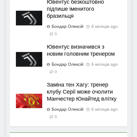
Ювентус безкоштовно
підпише іменитого
бразильця
Бондар Олексій
6 місяців ago
0
Ювентус визначився з
новим головним тренером
Бондар Олексій
6 місяців ago
0
Заміна тен Хагу: тренер
клубу Серії може очолити
Манчестер Юнайтед влітку
Бондар Олексій
6 місяців ago
0