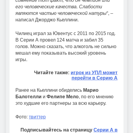
сомнение тот факт, что он чемпион или
его человеческие качества. Слабости
являются частью человеческой натуры
“, –
написал Джорджо Кьеллини.
Чилиец играл за Ювентус с 2011 по 2015 год.
В Серии А провел 124 матча и забил 35
голов. Можно сказать, что алкоголь не сильно
мешал ему показывать высокий уровень
игры.
Читайте также:
игрок из УПЛ может
перейти в Серию А
Ранее на Кьеллини обиделись
Марио
Балотелли
и
Фелипе Мело
, по его мнению
это худшие его партнеры за всю карьеру.
Фото:
твиттер
Подписывайтесь на страницу
Серии А в