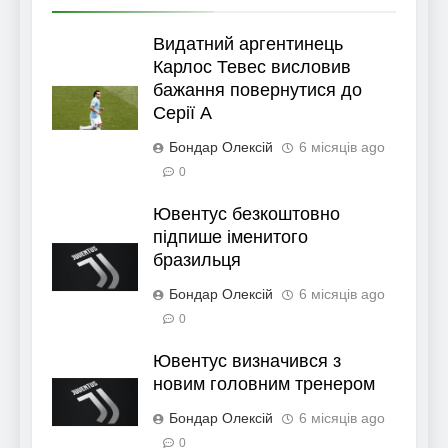
Видатний аргентинець
Карлос Тевес висловив
бажання повернутися до
Серії А
Бондар Олексій
6 місяців ago
0
Ювентус безкоштовно
підпише іменитого
бразильця
Бондар Олексій
6 місяців ago
0
Ювентус визначився з
новим головним тренером
Бондар Олексій
6 місяців ago
0