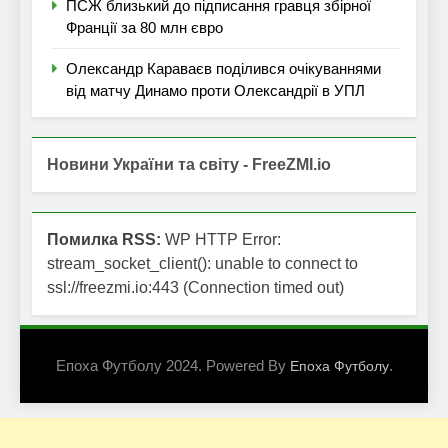
ПСЖ близький до підписання гравця збірної
Франції за 80 млн євро
Олександр Караваєв поділився очікуваннями
від матчу Динамо проти Олександрії в УПЛ
Новини України та світу - FreeZMI.io
Помилка RSS:
WP HTTP Error:
stream_socket_client(): unable to connect to
ssl://freezmi.io:443 (Connection timed out)
Епоха Футболу 2024. Powered By
.
Епоха Футболу