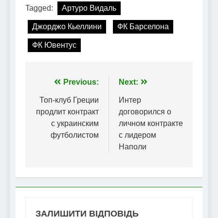
Tagged:
Артуро Видаль
Джорджо Кьеллини
ФК Барселона
ФК Ювентус
Навігація
Previous:
Next:
записів
Топ-клуб Греции
Интер
продлит контракт
договорился о
с украинским
личном контракте
футболистом
с лидером
Наполи
ЗАЛИШИТИ ВІДПОВІДЬ