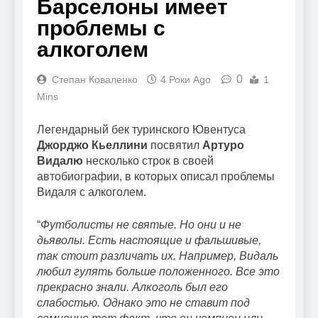
Барселоны имеет
проблемы с
алкоголем
0
Степан Коваленко
4 Роки Ago
1
Mins
Легендарный бек туринского Ювентуса
Джорджо Кьеллини
посвятил
Артуро
Видалю
несколько строк в своей
автобиографии, в которых описал проблемы
Видаля с алкоголем.
“
Футболисты не святые. Но они и не
дьяволы. Есть настоящие и фальшивые,
так стоит различать их.
Например, Видаль
любил гулять больше положенного. Все это
прекрасно знали. Алкоголь был его
слабостью. Однако это не ставит под