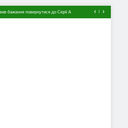
вив бажання повернутися до Серії А
мхена в ПСЖ: відома ціна трансфера
авця збірної Франції за 80 млн євро
ий до переходу в європейський клуб
вив бажання повернутися до Серії А
мхена в ПСЖ: відома ціна трансфера
авця збірної Франції за 80 млн євро