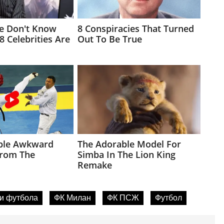
и футбола
ФК Милан
ФК ПСЖ
Футбол