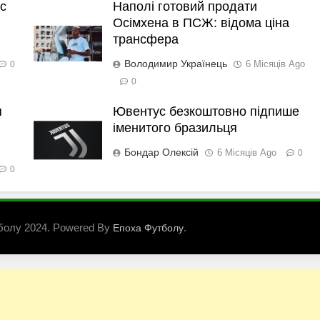
с
Наполі готовий продати
Осімхена в ПСЖ: відома ціна
трансфера
Володимир Українець
6 Місяців Ago
0
0
я
Ювентус безкоштовно підпише
іменитого бразильця
Бондар Олексій
6 Місяців Ago
0
0
болу 2024. Powered By
.
Епоха Футболу