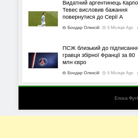
Видатний аргентинець Карло
Тевес висловив бажання
повернутися до Серії А
Бондар Олексій
6 Місяців Ago
ПСЖ близький до підписанн
гравця збірної Франції за 80
млн євро
Бондар Олексій
6 Місяців Ago
Епоха Фут