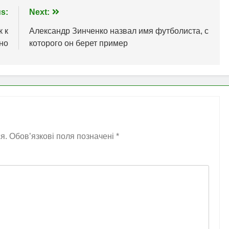
s:
Next:
к к
Александр Зинченко назвал имя футболиста, с
но
которого он берет пример
я.
Обов’язкові поля позначені
*