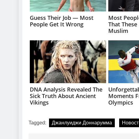
Tagged:
Джанлуиджи Доннарумма
Новост