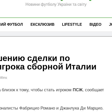
Новини футболу України та світу
ЧИЙ ФУТБОЛ
ЕКСКЛЮЗИВ
LIFESTYLE
ВІДЕО
J
шению сделки по
игрока сборной Италии
Mins
а
близок к тому, чтобы стать игроком
ПСЖ
, сообщает
урналисты Фабрицио Романо и Джанлука Ди Марцио.