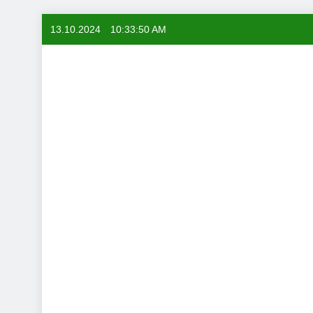
Skip
13.10.2024
10:33:51 AM
to
content