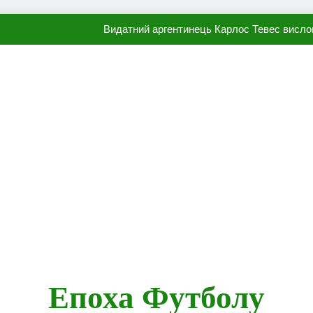
Видатний аргентинець Карлос Тевес висло
Наполі готовий продати Осі
ПСЖ близький до підписання гр
Олександр Караваєв назвав гравця Динамо, який готов
Видатний аргентинець Карлос Тевес висло
Наполі готовий продати Осі
ПСЖ близький до підписання гр
Епоха Футболу