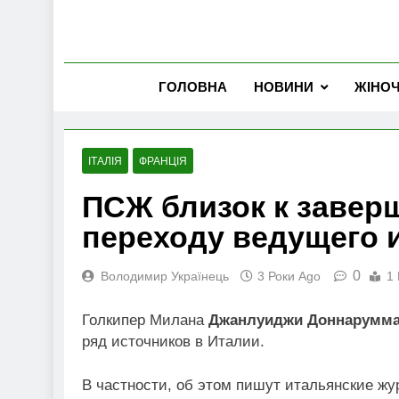
ГОЛОВНА
НОВИНИ
ЖІНО
ІТАЛІЯ
ФРАНЦІЯ
ПСЖ близок к завер
переходу ведущего 
0
Володимир Українець
3 Роки Ago
1 
Голкипер Милана
Джанлуиджи Доннарумм
ряд источников в Италии.
В частности, об этом пишут итальянские ж