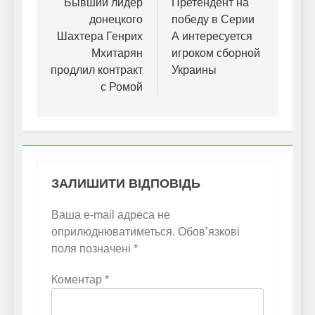
записів
Бывший лидер
Претендент на
донецкого
победу в Серии
Шахтера Генрих
А интересуется
Мхитарян
игроком сборной
продлил контракт
Украины
с Ромой
ЗАЛИШИТИ ВІДПОВІДЬ
Ваша e-mail адреса не
оприлюднюватиметься.
Обов’язкові
поля позначені
*
Коментар
*