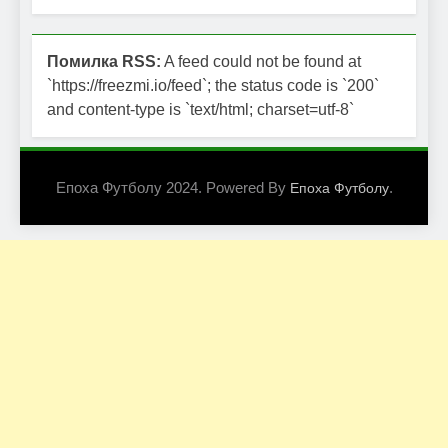
Помилка RSS:
A feed could not be found at
`https://freezmi.io/feed`; the status code is `200`
and content-type is `text/html; charset=utf-8`
Епоха Футболу 2024. Powered By
.
Епоха Футболу