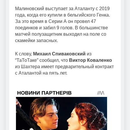
Малиновский выступает за Аталанту с 2019
года, когда его купили в бельгийского Генка.
За это время в Серии А он провел 47
поединков и забил 9 голов. В большинстве
матчей полузащитник выходил на поле со
скамейки запасных.
К слову,
Михаил Спиваковский
из
“ТаТоТаке” сообщил, что
Виктор Коваленко
из Шахтера имеет предварительный контракт
с Аталантой на пять лет.