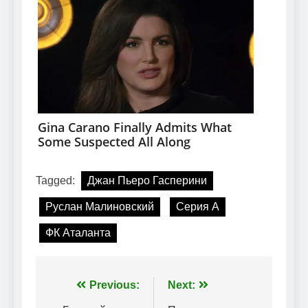
Tagged:
Джан Пьеро Гасперини
Руслан Малиновский
Серия А
ФК Аталанта
Навігація
Previous:
Next: