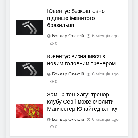
Ювентус безкоштовно
підпише іменитого
бразильця
Бондар Олексій
6 місяців ago
0
Ювентус визначився з
новим головним тренером
Бондар Олексій
6 місяців ago
0
Заміна тен Хагу: тренер
клубу Серії може очолити
Манчестер Юнайтед влітку
Бондар Олексій
6 місяців ago
0