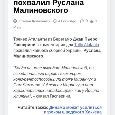
похвалил Руслана
Малиновского
0
Степан Коваленко
4 Роки Ago
1
Mins
Тренер Аталанты из Берегамо
Джан Пьеро
Гасперини
в комментарии для
Tutto Atalanta
похвалил хавбека сборной Украины
Руслана
Малиновского
.
“
Когда на поле выходит Малиновский, он
всегда опасный игрок. Посмотрим,
конкурентоспособны ли тоже Миранчук и
Сам Ламмерс. У Алексея Миранчука нет
характеристик нападающего, как у Йосипа
Иличича
“, – сказал Гасперини.
Читайте также:
Динамо может усилиться
игроком шведского Хеккена