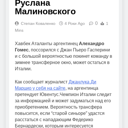
Руслана
Малиновского
0
Степан Коваленко
4 Роки Ago
1
Mins
Хавбек Аталанты аргентинец
Алехандро
Гомес
, поссорился с Джан Пьеро Гасперини
и с большой вероятностью покинет команду в
зимнее трансферное окно, может остаться в
Италии.
Как сообщает журналист
Джанлука Ди
Марцио у себя на сайте
, на аргентинца
претендует Ювентус.Чемпион Италии следит
за информацией и может задуматься над его
приобретением. Вероятность трансфера
повысится, если “старой синьоре” удастся
расстаться с нападающим Федерико
Бернардески, которым интересуется