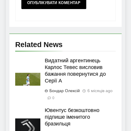
Related News
Видатний аргентинець
Карлос Тевес висловив
бажання повернутися до
Серії А
Бондар Олексій
6 місяців ago
0
Ювентус безкоштовно
підпише іменитого
бразильця