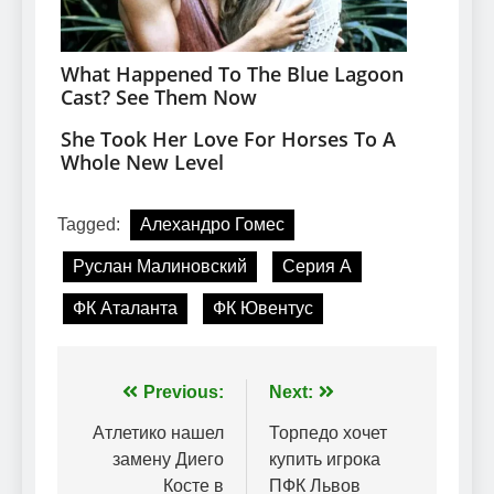
Tagged:
Алехандро Гомес
Руслан Малиновский
Серия А
ФК Аталанта
ФК Ювентус
Навігація
Previous:
Next:
записів
Атлетико нашел
Торпедо хочет
замену Диего
купить игрока
Косте в
ПФК Львов