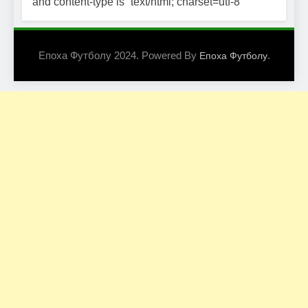
and content-type is `text/html; charset=utf-8`
Епоха Футболу 2024. Powered By
.
Епоха Футболу