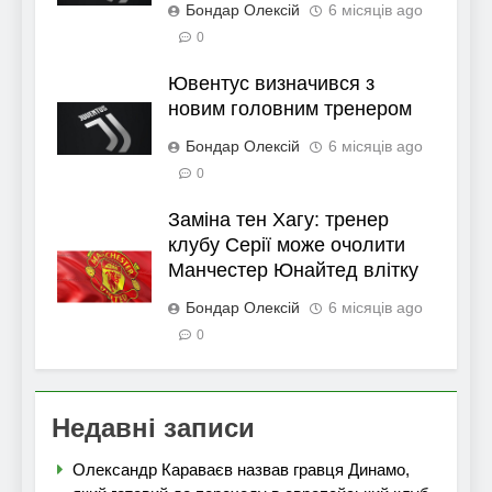
Бондар Олексій
6 місяців ago
0
Ювентус визначився з
новим головним тренером
Бондар Олексій
6 місяців ago
0
Заміна тен Хагу: тренер
клубу Серії може очолити
Манчестер Юнайтед влітку
Бондар Олексій
6 місяців ago
0
Недавні записи
Олександр Караваєв назвав гравця Динамо,