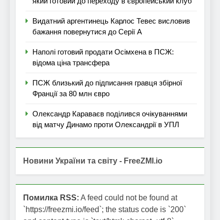
який готовий до переходу в європейський клуб
Видатний аргентинець Карлос Тевес висловив
бажання повернутися до Серії А
Наполі готовий продати Осімхена в ПСЖ:
відома ціна трансфера
ПСЖ близький до підписання гравця збірної
Франції за 80 млн євро
Олександр Караваєв поділився очікуваннями
від матчу Динамо проти Олександрії в УПЛ
Новини України та світу - FreeZMI.io
Помилка RSS:
A feed could not be found at
`https://freezmi.io/feed`; the status code is `200`