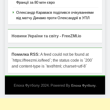
Франції за 80 млн євро
Олександр Караваєв поділився очікуваннями
від матчу Динамо проти Олександрії в УПЛ
Новини України та світу - FreeZMI.io
Помилка RSS:
A feed could not be found at
`https://freezmi.io/feed`; the status code is `200`
and content-type is `text/html; charset=utf-8`
Епоха Футболу 2024. Powered By
.
Епоха Футболу