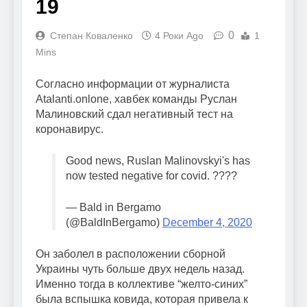
19
0
Степан Коваленко
4 Роки Ago
1
Mins
Согласно информации от журналиста
Аtalanti.onlone, хавбек команды Руслан
Малиновский сдал негативный тест на
коронавирус.
Good news, Ruslan Malinovskyi's has
now tested negative for covid. ????
— Bald in Bergamo
(@BaldInBergamo)
December 4, 2020
Он заболел в расположении сборной
Украины чуть больше двух недель назад.
Именно тогда в коллективе “желто-синих”
была вспышка ковида, которая привела к