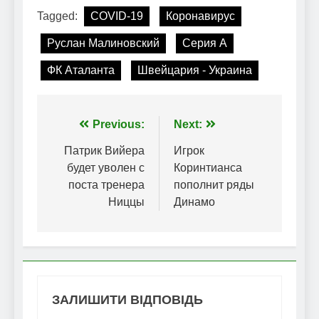
Tagged:
COVID-19
Коронавирус
Руслан Малиновский
Серия А
ФК Аталанта
Швейцария - Украина
Навігація
Previous:
Next:
записів
Патрик Вийера
Игрок
будет уволен с
Коринтианса
поста тренера
пополнит ряды
Ниццы
Динамо
ЗАЛИШИТИ ВІДПОВІДЬ