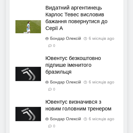
Видатний аргентинець
Карлос Тевес висловив
бажання повернутися до
Серії А
Бондар Олексій
6 місяців ago
0
Ювентус безкоштовно
підпише іменитого
бразильця
Бондар Олексій
6 місяців ago
0
Ювентус визначився з
новим головним тренером
Бондар Олексій
6 місяців ago
0