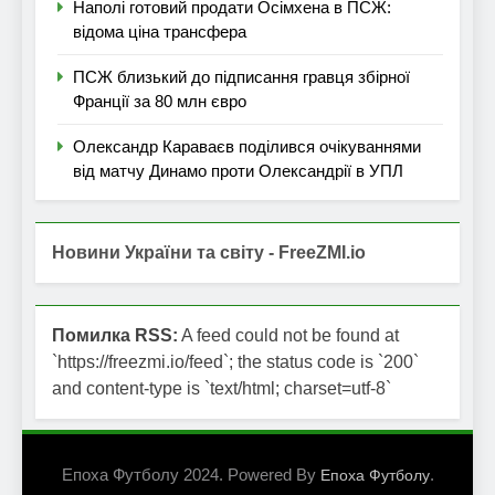
Наполі готовий продати Осімхена в ПСЖ:
відома ціна трансфера
ПСЖ близький до підписання гравця збірної
Франції за 80 млн євро
Олександр Караваєв поділився очікуваннями
від матчу Динамо проти Олександрії в УПЛ
Новини України та світу - FreeZMI.io
Помилка RSS:
A feed could not be found at
`https://freezmi.io/feed`; the status code is `200`
and content-type is `text/html; charset=utf-8`
Епоха Футболу 2024. Powered By
.
Епоха Футболу