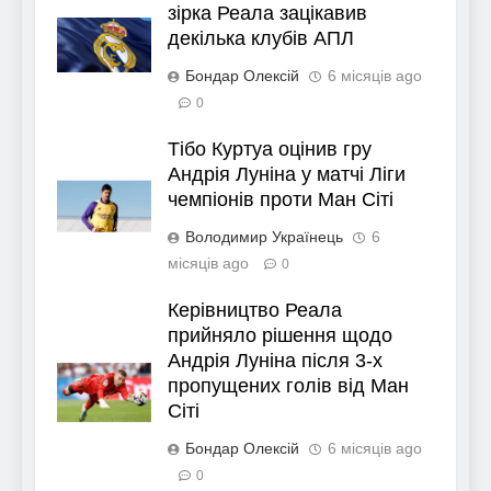
зірка Реала зацікавив
декілька клубів АПЛ
Бондар Олексій
6 місяців ago
0
Тібо Куртуа оцінив гру
Андрія Луніна у матчі Ліги
чемпіонів проти Ман Сіті
Володимир Українець
6
місяців ago
0
Керівництво Реала
прийняло рішення щодо
Андрія Луніна після 3-х
пропущених голів від Ман
Сіті
Бондар Олексій
6 місяців ago
0