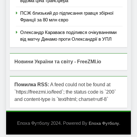
відома ціна трансфера
ПСЖ близький до підписання гравця збірної
Франції за 80 млн євро
Олександр Караваєв поділився очікуваннями
від матчу Динамо проти Олександрії в УПЛ
Новини України та світу - FreeZMI.io
Помилка RSS:
A feed could not be found at
`https://freezmi.io/feed`; the status code is `200`
and content-type is `text/html; charset=utf-8`
Епоха Футболу 2024. Powered By
.
Епоха Футболу