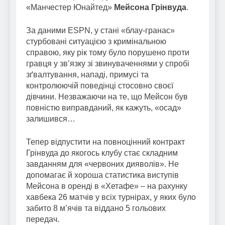
«Манчестер Юнайтед»
Мейсона Грінвуда
.
За даними ESPN, у стані «блау-гранас»
стурбовані ситуацією з кримінальною
справою, яку рік тому було порушено проти
гравця у зв’язку зі звинуваченнями у спробі
зґвалтування, нападі, примусі та
контролюючій поведінці стосовно своєї
дівчини. Незважаючи на те, що Мейсон був
повністю виправданий, як кажуть, «осад»
залишився…
Тепер відпустити на повноцінний контракт
Грінвуда до якогось клубу стає складним
завданням для «червоних дияволів». Не
допомагає й хороша статистика виступів
Мейсона в оренді в «Хетафе» – на рахунку
хавбека 26 матчів у всіх турнірах, у яких було
забито 8 м’ячів та віддано 5 гольових
передач.