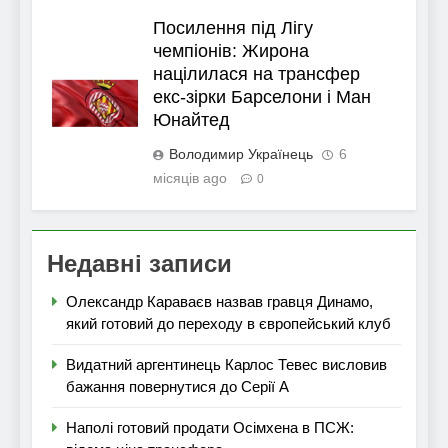
Посилення під Лігу
чемпіонів: Жирона
націлилася на трансфер
екс-зірки Барселони і Ман
Юнайтед
Володимир Українець
6
місяців ago
0
Недавні записи
Олександр Караваєв назвав гравця Динамо,
який готовий до переходу в європейський клуб
Видатний аргентинець Карлос Тевес висловив
бажання повернутися до Серії А
Наполі готовий продати Осімхена в ПСЖ: