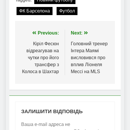
ФК Барселона
Футбол
Навігація
Previous:
Next:
записів
Кіріл Фесюн
Головний тренер
відреагував на
Інтера Маямі
чутки про його
висловився про
трансфер з
вплив Ліонеля
Колоса в Шахтар
Мессі на MLS
ЗАЛИШИТИ ВІДПОВІДЬ
Ваша e-mail адреса не