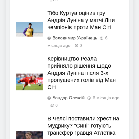
Тібо Куртуа оцінив гру
Андрія Луніна у матчі Ліги
чемпіонів проти Ман Сіті
Володимир Українець
6
місяців ago
0
Керівництво Реала
прийняло рішення щодо
Андрія Луніна після 3-х
пропущених голів від Ман
Сіті
Бондар Олексій
6 місяців ago
0
В Челсі поставили хрест на
Мудрику? “Сині” готують
трансфер гравця Атлетіка