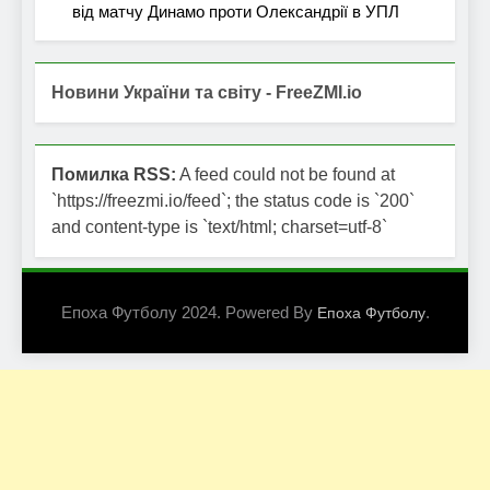
від матчу Динамо проти Олександрії в УПЛ
Новини України та світу - FreeZMI.io
Помилка RSS:
A feed could not be found at
`https://freezmi.io/feed`; the status code is `200`
and content-type is `text/html; charset=utf-8`
Епоха Футболу 2024. Powered By
.
Епоха Футболу