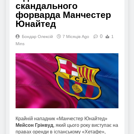
скандального
форварда Манчестер
Юнайтед
0
Бондар Олексій
7 Місяців Ago
1
Mins
Крайній нападник «Манчестер Юнайтед»
Мейсон Грінвуд
, який цього року виступає на
правах оренди в іспанському «Хетафе»,