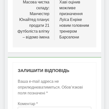
записів
Масова чистка
Хаві оцінив
складу:
можливе
Манчестер
призначення
Юнайтед планує
Луїса Енріке
продати 21
новим головним
футболіста влітку
тренером
– відомо імена
Барселони
ЗАЛИШИТИ ВІДПОВІДЬ
Ваша e-mail адреса не
оприлюднюватиметься.
Обов’язкові
поля позначені
*
Коментар
*