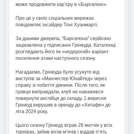
може продовжити кар’єру в «Барселоні».
Про це у своїх соціальних мережах
повідомляє інсайдер Тоні Хуанмарті.
За даними джерела, “Барселона” серйозно
зацікавлена у підписанні Грінвуда. Каталонці
розглядають його як «недорогий» варіант
посилення атаки наступного сезону.
Нагадаємо, Грінвуда було усунуто від
виступів за «Манчестер Юнайтед» через
справу зі побиття дівчини. Після того, як
гравця виправдали, клуб не наважився
повернути англійця до складу. 1 вересня
Грінвуд вирушив в оренду до «Хетафе» до
літа 2024 року.
Цього сезону Грінвуд зіграв 26 матчів у всіх
турнірах, забив вісім м’ячів і віддав п’ять