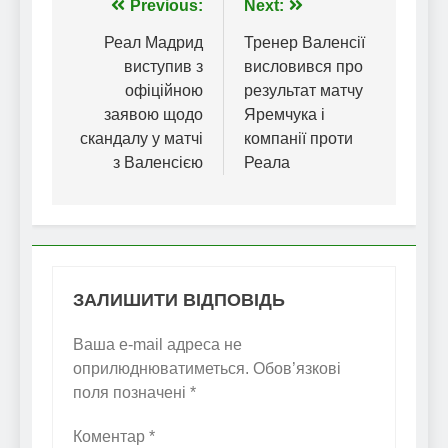
Навігація
Previous:
Next:
записів
Реал Мадрид
Тренер Валенсії
виступив з
висловився про
офіційною
результат матчу
заявою щодо
Яремчука і
скандалу у матчі
компанії проти
з Валенсією
Реала
ЗАЛИШИТИ ВІДПОВІДЬ
Ваша e-mail адреса не
оприлюднюватиметься.
Обов’язкові
поля позначені
*
Коментар
*