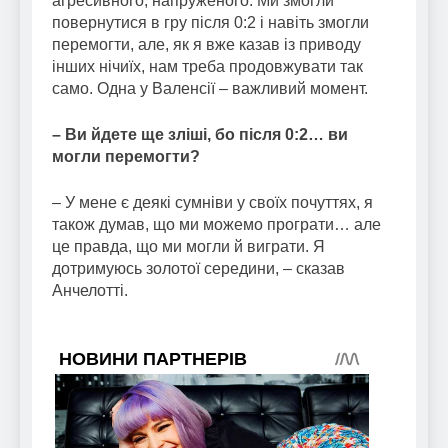
агресивного, напруженого. Ми змогли
повернутися в гру після 0:2 і навіть змогли
перемогти, але, як я вже казав із приводу
інших нічиїх, нам треба продовжувати так
само. Одна у Валенсії – важливий момент.
– Ви йдете ще зліші, бо після 0:2… ви
могли перемогти?
– У мене є деякі сумніви у своїх почуттях, я
також думав, що ми можемо програти… але
це правда, що ми могли й виграти. Я
дотримуюсь золотої середини, – сказав
Анчелотті.