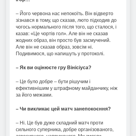
– Його червона нас непокоїть. Він відверто
зізнався в тому, що сказав, люто підходив до
чогось нормального після того, що сталося, і
казав: «Це чортів гол». Але він не сказав
жодних образ, він просто був засмучений.
Але він не сказав образ, зовсім ні.
Подивимося, що напишуть у протоколі.
– Як ви оцінюєте гру Вінісіуса?
– Це було добре – бути рішучим і
ефективнішим у штрафному майданчику, ніж
за його межами.
– Чи викликає цей матч занепокоєння?
– Ні. Це був дуже складний матч проти
сильного суперника, добре організованого,