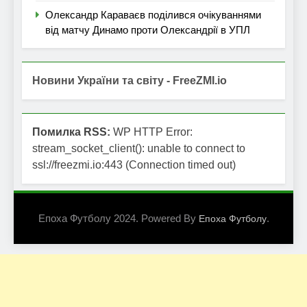
Олександр Караваєв поділився очікуваннями
від матчу Динамо проти Олександрії в УПЛ
Новини України та світу - FreeZMI.io
Помилка RSS:
WP HTTP Error:
stream_socket_client(): unable to connect to
ssl://freezmi.io:443 (Connection timed out)
Епоха Футболу 2024. Powered By
.
Епоха Футболу