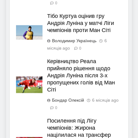
0
Тібо Куртуа оцінив гру
Андрія Луніна у матчі Ліги
чемпіонів проти Ман Сіті
Володимир Українець
6
місяців ago
0
Керівництво Реала
прийняло рішення щодо
Андрія Луніна після 3-х
пропущених голів від Ман
Сіті
Бондар Олексій
6 місяців ago
0
Посилення під Лігу
чемпіонів: Жирона
націлилася на трансфер