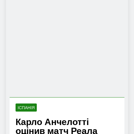
ІСПАНІЯ
Карло Анчелотті
оцінив матч Реала