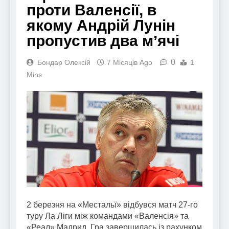
проти Валенсії, в
якому Андрій Лунін
пропустив два мʼячі
0
Бондар Олексій
7 Місяців Ago
1
Mins
2 березня на «Местальї» відбувся матч 27-го
туру Ла Ліги між командами «Валенсія» та
«Реал» Мадрид. Гра завершилась із рахунком