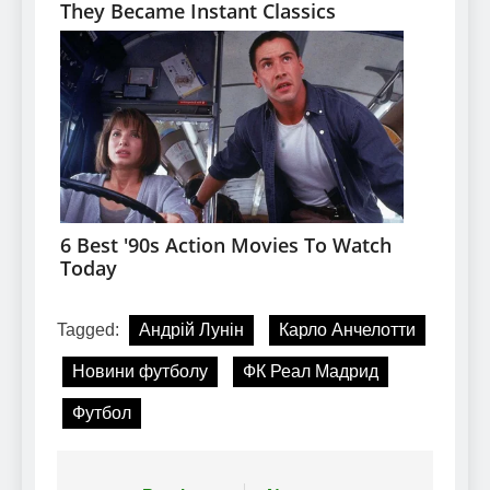
Tagged:
Андрій Лунін
Карло Анчелотти
Новини футболу
ФК Реал Мадрид
Футбол