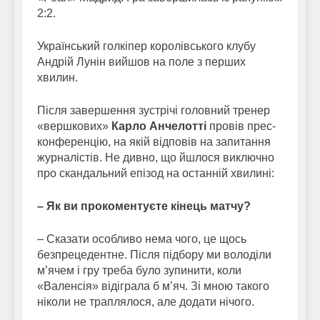
2:2.
Український голкіпер королівського клубу
Андрій Лунін вийшов на поле з перших
хвилин.
Після завершення зустрічі головний тренер
«вершкових»
Карло Анчелотті
провів прес-
конференцію, на якій відповів на запитання
журналістів. Не дивно, що йшлося виключно
про скандальний епізод на останній хвилині:
– Як ви прокоментуєте кінець матчу?
– Сказати особливо нема чого, це щось
безпрецедентне. Після підбору ми володіли
м’ячем і гру треба було зупинити, коли
«Валенсія» відіграла б м’яч. Зі мною такого
ніколи не траплялося, але додати нічого.