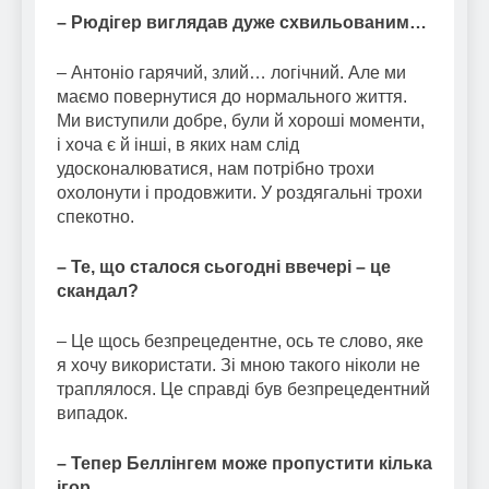
– Рюдігер виглядав дуже схвильованим…
– Антоніо гарячий, злий… логічний. Але ми
маємо повернутися до нормального життя.
Ми виступили добре, були й хороші моменти,
і хоча є й інші, в яких нам слід
удосконалюватися, нам потрібно трохи
охолонути і продовжити. У роздягальні трохи
спекотно.
– Те, що сталося сьогодні ввечері – це
скандал?
– Це щось безпрецедентне, ось те слово, яке
я хочу використати. Зі мною такого ніколи не
траплялося. Це справді був безпрецедентний
випадок.
– Тепер Беллінгем може пропустити кілька
ігор…