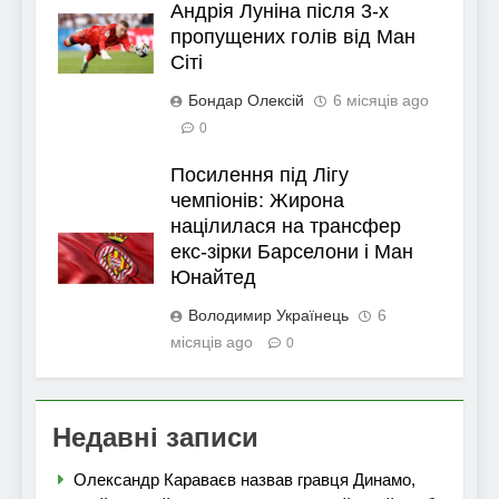
Андрія Луніна після 3-х
пропущених голів від Ман
Сіті
Бондар Олексій
6 місяців ago
0
Посилення під Лігу
чемпіонів: Жирона
націлилася на трансфер
екс-зірки Барселони і Ман
Юнайтед
Володимир Українець
6
місяців ago
0
Недавні записи
Олександр Караваєв назвав гравця Динамо,