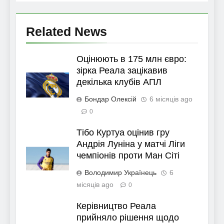
Related News
Оцінюють в 175 млн євро:
зірка Реала зацікавив
декілька клубів АПЛ
Бондар Олексій
6 місяців ago
0
Тібо Куртуа оцінив гру
Андрія Луніна у матчі Ліги
чемпіонів проти Ман Сіті
Володимир Українець
6
місяців ago
0
Керівництво Реала
прийняло рішення щодо