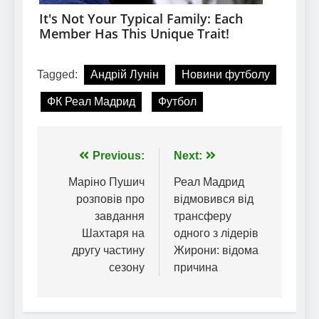
Tagged:
Андрій Лунін
Новини футболу
ФК Реал Мадрид
Футбол
Навігація
Previous:
Next:
записів
Маріно Пушич
Реал Мадрид
розповів про
відмовився від
завдання
трансферу
Шахтаря на
одного з лідерів
другу частину
Жирони: відома
сезону
причина