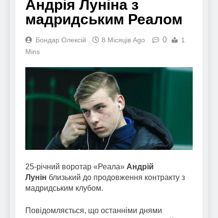
Андрія Луніна з
мадридським Реалом
0
Бондар Олексій
8 Місяців Ago
1
Mins
25-річний воротар «Реала»
Андрій
Лунін
близький до продовження контракту з
мадридським клубом.
Повідомляється, що останніми днями