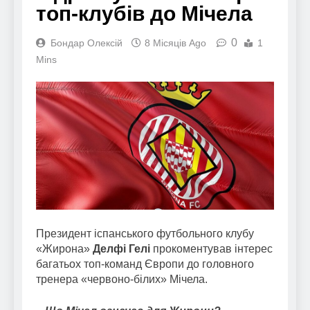
топ-клубів до Мічела
0
Бондар Олексій
8 Місяців Ago
1
Mins
Президент іспанського футбольного клубу
«Жирона»
Делфі Гелі
прокоментував інтерес
багатьох топ-команд Європи до головного
тренера «червоно-білих» Мічела.