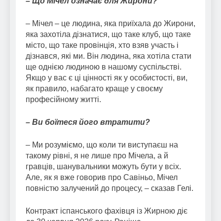
– Що Мічел означає для Жирони?
– Мічел – це людина, яка приїхала до Жирони,
яка захотіла дізнатися, що таке клуб, що таке
місто, що таке провінція, хто взяв участь і
дізнався, які ми. Він людина, яка хотіла стати
ще однією людиною в нашому суспільстві.
Якщо у вас є ці цінності як у особистості, ви,
як правило, набагато краще у своєму
професійному житті.
– Ви боїтеся його втратити?
– Ми розуміємо, що коли ти виступаєш на
такому рівні, я не лише про Мічела, а й
гравців, шанувальники можуть бути у всіх.
Але, як я вже говорив про Савіньо, Мічел
повністю залучений до процесу, – сказав Гелі.
Контракт іспанського фахівця із Жирною діє