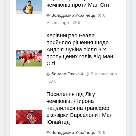
чемпіонів проти Ман Сіті
Володимир Українець
6
місяців ago
0
Керівництво Реала
прийняло рішення щодо
Андрія Луніна після 3-х
пропущених голів від Ман
Сіті
Бондар Олексій
6 місяців ago
0
Посилення під Лігу
чемпіонів: Жирона
націлилася на трансфер
екс-зірки Барселони і Ман
Юнайтед
Володимир Українець
6