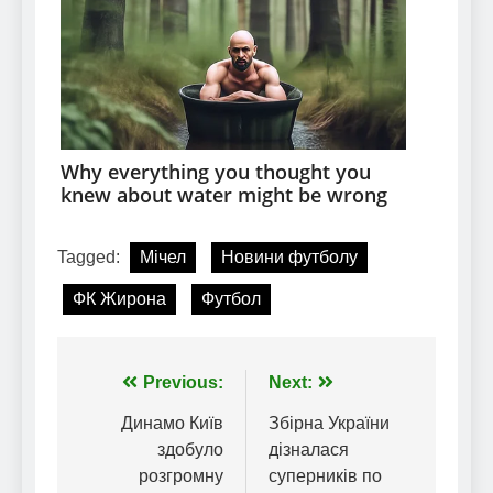
Tagged:
Мічел
Новини футболу
ФК Жирона
Футбол
Навігація
Previous:
Next:
записів
Динамо Київ
Збірна України
здобуло
дізналася
розгромну
суперників по