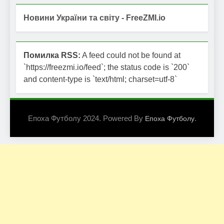
Новини України та світу - FreeZMI.io
Помилка RSS:
A feed could not be found at
`https://freezmi.io/feed`; the status code is `200`
and content-type is `text/html; charset=utf-8`
Епоха Футболу 2024. Powered By
.
Епоха Футболу