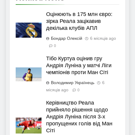
Оцінюють в 175 млн євро:
зірка Реала зацікавив
декілька клубів АПЛ
Бондар Олексій
6 місяців ago
0
Тібо Куртуа оцінив гру
Андрія Луніна у матчі Ліги
чемпіонів проти Ман Сіті
Володимир Українець
6
місяців ago
0
Керівництво Реала
прийняло рішення щодо
Андрія Луніна після 3-х
пропущених голів від Ман
Сіті