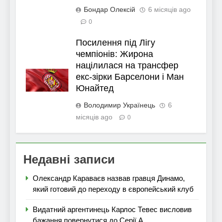
Бондар Олексій
6 місяців ago
0
Посилення під Лігу
чемпіонів: Жирона
націлилася на трансфер
екс-зірки Барселони і Ман
Юнайтед
Володимир Українець
6
місяців ago
0
Недавні записи
Олександр Караваєв назвав гравця Динамо,
який готовий до переходу в європейський клуб
Видатний аргентинець Карлос Тевес висловив
бажання повернутися до Серії А