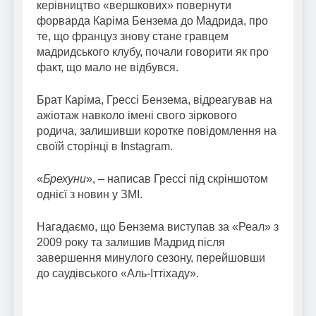
керівництво «вершкових» повернути
форварда Каріма Бензема до Мадрида, про
те, що француз знову стане гравцем
мадридського клубу, почали говорити як про
факт, що мало не відбувся.
Брат Каріма, Грессі Бензема, відреагував на
ажіотаж навколо імені свого зіркового
родича, залишивши коротке повідомлення на
своїй сторінці в Instagram.
«
Брехуни
», – написав Грессі під скріншотом
однієї з новин у ЗМІ.
Нагадаємо, що Бензема виступав за «Реал» з
2009 року та залишив Мадрид після
завершення минулого сезону, перейшовши
до саудівського «Аль-Іттіхаду».