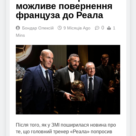
можливе повернення
француза до Реала
0
Бондар Олексій
9 Місяців Ago
1
Mins
Після того, як у ЗМІ поширилася новина про
те, що головний тренер «Реала» попросив