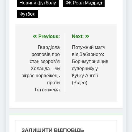
Новини футболу
ФК Реал Мадрид
Футбол
Навігація
Previous:
Next:
записів
Гвардіола
Потужний матч
розповів про
від Забарного:
стан здоровʼя
Борнмут знищив
Холанда – чи
супернику у
зіграє норвежець
Кубку Англії
проти
(Відео)
Тоттенхема
ЗАЛИШИТИ ВІДПОВІДЬ