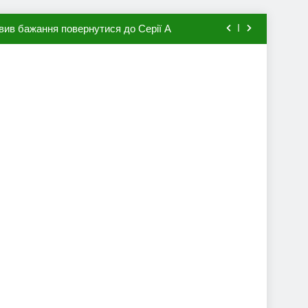
вив бажання повернутися до Серії А
мхена в ПСЖ: відома ціна трансфера
авця збірної Франції за 80 млн євро
ий до переходу в європейський клуб
вив бажання повернутися до Серії А
мхена в ПСЖ: відома ціна трансфера
авця збірної Франції за 80 млн євро