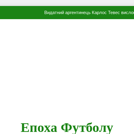
Видатний аргентинець Карлос Тевес висло
Наполі готовий продати Осі
ПСЖ близький до підписання гр
Олександр Караваєв назвав гравця Динамо, який готов
Видатний аргентинець Карлос Тевес висло
Наполі готовий продати Осі
ПСЖ близький до підписання гр
Епоха Футболу