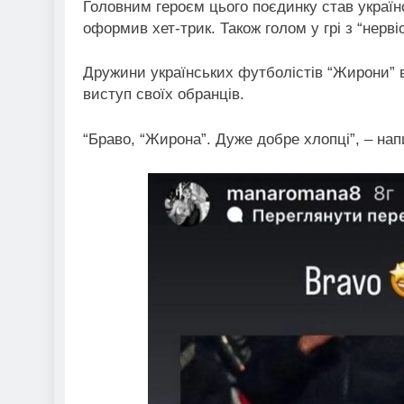
Головним героєм цього поєдинку став україн
оформив хет-трик. Також голом у грі з “нерв
Дружини українських футболістів “Жирони” 
виступ своїх обранців.
“Браво, “Жирона”. Дуже добре хлопці”, – на