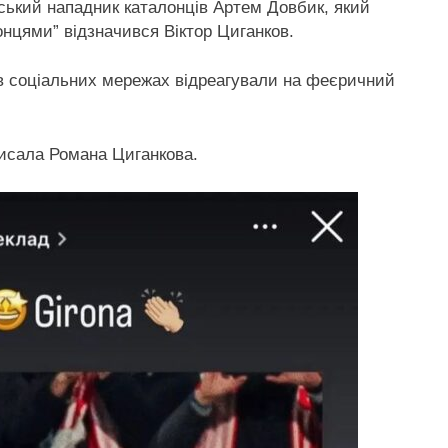
ський нападник каталонців Артем Довбик, який
іонцями” відзначився Віктор Циганков.
в соціальних мережах відреагували на феєричний
писала Романа Циганкова.