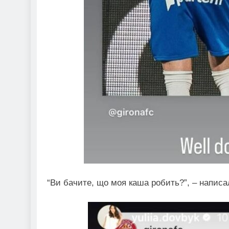
“Ви бачите, що моя каша робить?”, – написа