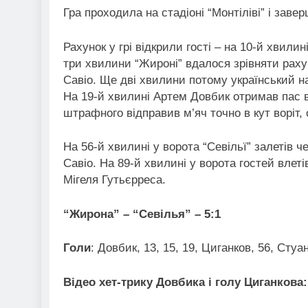
Гра проходила на стадіоні “Монтіліві” і зав
Рахунок у грі відкрили гості – на 10-й хвили
три хвилини “Жироні” вдалося зрівняти рах
Савіо. Ще дві хвилини потому український 
На 19-й хвилині Артем Довбик отримав пас 
штрафного відправив м’яч точно в кут воріт,
На 56-й хвилині у ворота “Севільї” залетів ч
Савіо. На 89-й хвилині у ворота гостей влетів
Мігеля Гутьєрреса.
“Жирона” – “Севілья” – 5:1
Голи
: Довбик, 13, 15, 19, Циганков, 56, Стуа
Відео хет-трику Довбика і голу Циганкова