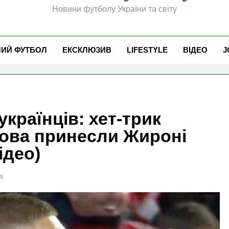
Новини футболу України та світу
ЧИЙ ФУТБОЛ
ЕКСКЛЮЗИВ
LIFESTYLE
ВІДЕО
J
країнців: хет-трик
кова принесли Жироні
ідео)
s