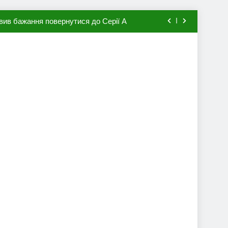
вив бажання повернутися до Серії А
мхена в ПСЖ: відома ціна трансфера
авця збірної Франції за 80 млн євро
ий до переходу в європейський клуб
вив бажання повернутися до Серії А
мхена в ПСЖ: відома ціна трансфера
авця збірної Франції за 80 млн євро