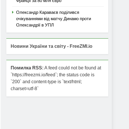
Франції за 80 млн євро
Олександр Караваєв поділився
очікуваннями від матчу Динамо проти
Олександрії в УПЛ
Новини України та світу - FreeZMI.io
Помилка RSS:
A feed could not be found at
`https://freezmi.io/feed`; the status code is
`200` and content-type is `text/html;
charset=utf-8`