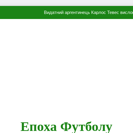
Видатний аргентинець Карлос Тевес висло
Наполі готовий продати Осі
ПСЖ близький до підписання гр
Олександр Караваєв назвав гравця Динамо, який готов
Видатний аргентинець Карлос Тевес висло
Наполі готовий продати Осі
ПСЖ близький до підписання гр
Епоха Футболу