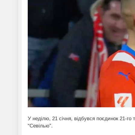
У неділю, 21 січня, відбувся поєдинок 21-го
“Севілью”.