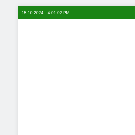
Skip
15.10.2024
4:01:03 PM
to
content