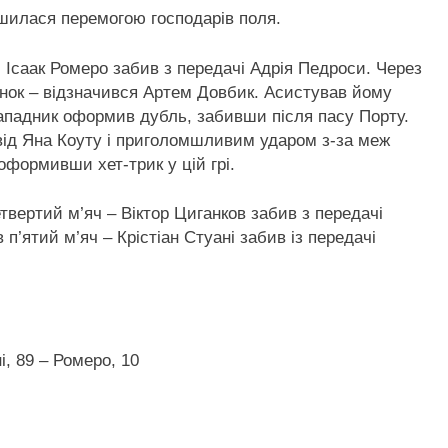
ершилася перемогою господарів поля.
ні Ісаак Ромеро забив з передачі Адрія Педроси. Через
унок – відзначився Артем Довбик. Асистував йому
нападник оформив дубль, забивши після пасу Порту.
від Яна Коуту і приголомшливим ударом з-за меж
 оформивши хет-трик у цій грі.
етвертий м’яч – Віктор Циганков забив з передачі
 п’ятий м’яч – Крістіан Стуані забив із передачі
ні, 89 – Ромеро, 10
: