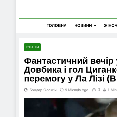
ГОЛОВНА
НОВИНИ
ЖІНО
ІСПАНІЯ
Фантастичний вечір у
Довбика і гол Циган
перемогу у Ла Лізі (В
0
Бондар Олексій
9 Місяців Ago
1 Min