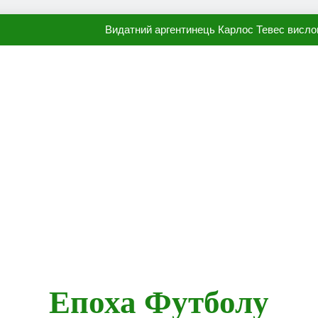
Видатний аргентинець Карлос Тевес висло
Наполі готовий продати Осі
ПСЖ близький до підписання гр
Олександр Караваєв назвав гравця Динамо, який готов
Видатний аргентинець Карлос Тевес висло
Наполі готовий продати Осі
ПСЖ близький до підписання гр
Епоха Футболу