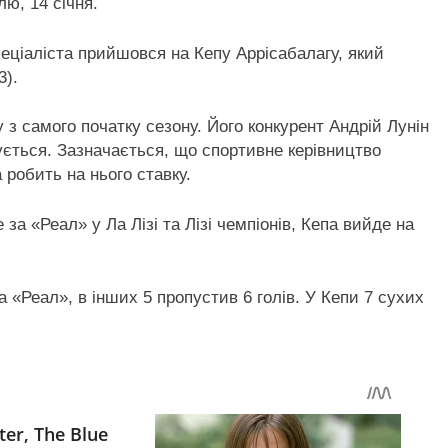
лю, 14 січня.
пеціаліста прийшовся на Кепу Аррісабалагу, який
3).
з самого початку сезону. Його конкурент Андрій Лунін
нується. Зазначається, що спортивне керівництво
 робить на нього ставку.
за «Реал» у Ла Лізі та Лізі чемпіонів, Кепа вийде на
за «Реал», в інших 5 пропустив 6 голів. У Кепи 7 сухих