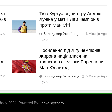
рка
Тібо Куртуа оцінив гру Андрія
бів
Луніна у матчі Ліги чемпіонів
проти Ман Сіті
Володимир Українець
6 Місяців Ago
0
0
Посилення під Лігу чемпіонів:
Жирона націлилася на
ід
трансфер екс-зірки Барселони і
Ман Юнайтед
Володимир Українець
6 Місяців Ago
0
0
болу 2024. Powered By
.
Епоха Футболу