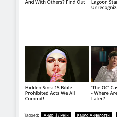
Tagged:
Андрій Лунін
Карло Анчелотти