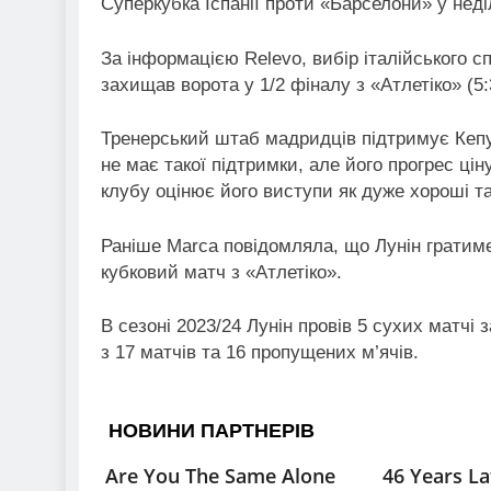
Суперкубка Іспанії проти «Барселони» у неді
За інформацією Relevo, вибір італійського с
захищав ворота у 1/2 фіналу з «Атлетіко» (5:
Тренерський штаб мадридців підтримує Кепу 
не має такої підтримки, але його прогрес ці
клубу оцінює його виступи як дуже хороші та
Раніше Marca повідомляла, що Лунін гратиме 
кубковий матч з «Атлетіко».
В сезоні 2023/24 Лунін провів 5 сухих матчі 
з 17 матчів та 16 пропущених м’ячів.