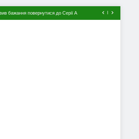
вив бажання повернутися до Серії А
мхена в ПСЖ: відома ціна трансфера
авця збірної Франції за 80 млн євро
ий до переходу в європейський клуб
вив бажання повернутися до Серії А
мхена в ПСЖ: відома ціна трансфера
авця збірної Франції за 80 млн євро