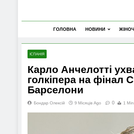
ГОЛОВНА
НОВИНИ
ЖІНО
ІСПАНІЯ
Карло Анчелотті ух
голкіпера на фінал С
Барселони
0
Бондар Олексій
9 Місяців Ago
1 Min