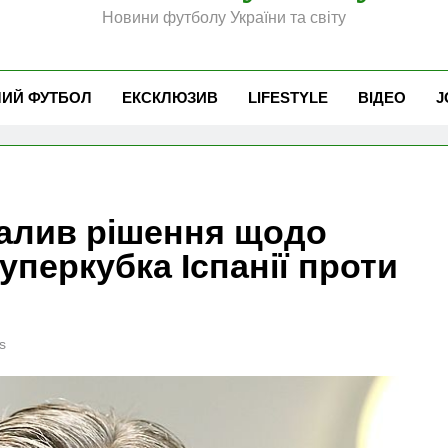
Новини футболу України та світу
ЧИЙ ФУТБОЛ
ЕКСКЛЮЗИВ
LIFESTYLE
ВІДЕО
J
валив рішення щодо
уперкубка Іспанії проти
s