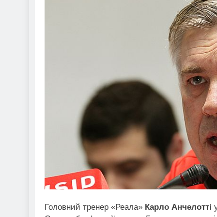
Головний тренер «Реала»
Карло Анчелотті
у