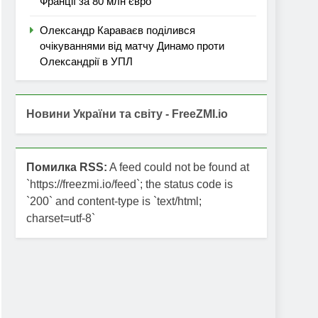
Франції за 80 млн євро
Олександр Караваєв поділився
очікуваннями від матчу Динамо проти
Олександрії в УПЛ
Новини України та світу - FreeZMI.io
Помилка RSS:
A feed could not be found at
`https://freezmi.io/feed`; the status code is
`200` and content-type is `text/html;
charset=utf-8`