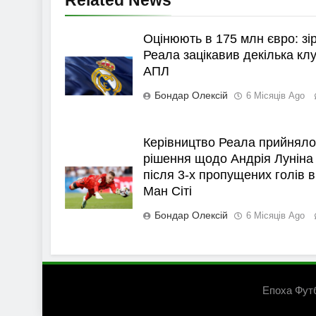
Related News
Оцінюють в 175 млн євро: зі
Реала зацікавив декілька клу
АПЛ
Бондар Олексій
6 Місяців Ago
Керівництво Реала прийняло
рішення щодо Андрія Луніна
після 3-х пропущених голів в
Ман Сіті
Бондар Олексій
6 Місяців Ago
Епоха Фут