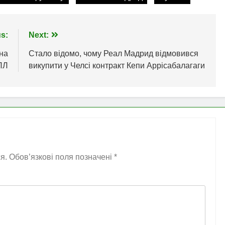
s:
Next:
на
Стало відомо, чому Реал Мадрид відмовився
ПЛ
викупити у Челсі контракт Кепи Аррісабалагаги
я.
Обов’язкові поля позначені
*