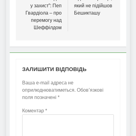
у захист”: Пеп
який не підійшов
Гвардіола – про
Бешикташу
перемогу над
Шеффілдом
ЗАЛИШИТИ ВІДПОВІДЬ
Ваша e-mail адреса не
оприлюднюватиметься.
Обов’язкові
поля позначені
*
Коментар
*