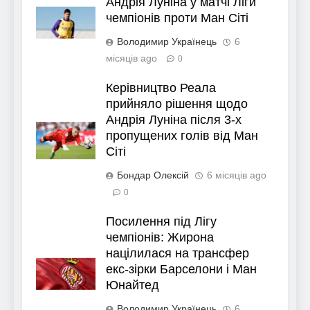
Андрія Луніна у матчі Ліги
чемпіонів проти Ман Сіті
Володимир Українець
6
місяців ago
0
Керівництво Реала
прийняло рішення щодо
Андрія Луніна після 3-х
пропущених голів від Ман
Сіті
Бондар Олексій
6 місяців ago
0
Посилення під Лігу
чемпіонів: Жирона
націлилася на трансфер
екс-зірки Барселони і Ман
Юнайтед
Володимир Українець
6