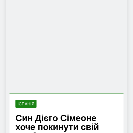
ІСПАНІЯ
Син Дієго Сімеоне
хоче покинути свій