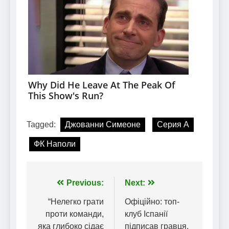
Tagged:
Джованни Симеоне
Серия А
ФК Наполи
Навігація
Previous:
Next:
записів
“Нелегко грати
Офіційно: топ-
проти команди,
клуб Іспанії
яка глибоко сідає
підписав гравця,