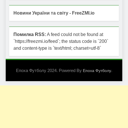
Новини України та світу - FreeZMI.io
Помилка RSS:
A feed could not be found at
`https://freezmi.io/feed`; the status code is `200`
and content-type is `text/html; charset=utf-8`
Епоха Футболу 2024. Powered By
.
Епоха Футболу