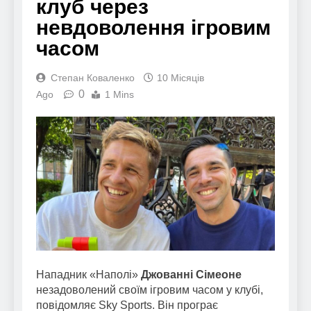
клуб через
невдоволення ігровим
часом
Степан Коваленко
10 Місяців
0
Ago
1 Mins
Нападник «Наполі»
Джованні Сімеоне
незадоволений своїм ігровим часом у клубі,
повідомляє Sky Sports. Він програє