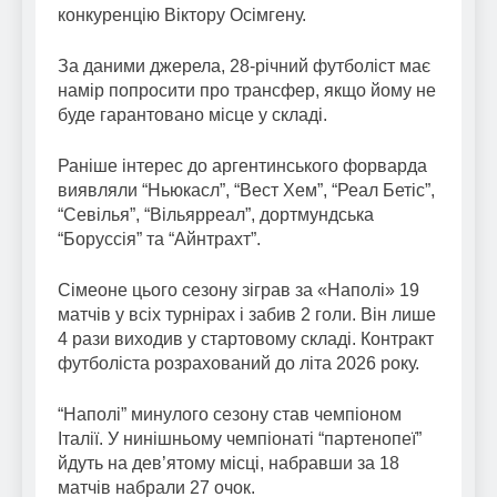
конкуренцію Віктору Осімгену.
За даними джерела, 28-річний футболіст має
намір попросити про трансфер, якщо йому не
буде гарантовано місце у складі.
Раніше інтерес до аргентинського форварда
виявляли “Ньюкасл”, “Вест Хем”, “Реал Бетіс”,
“Севілья”, “Вільярреал”, дортмундська
“Боруссія” та “Айнтрахт”.
Сімеоне цього сезону зіграв за «Наполі» 19
матчів у всіх турнірах і забив 2 голи. Він лише
4 рази виходив у стартовому складі. Контракт
футболіста розрахований до літа 2026 року.
“Наполі” минулого сезону став чемпіоном
Італії. У нинішньому чемпіонаті “партенопеї”
йдуть на дев’ятому місці, набравши за 18
матчів набрали 27 очок.