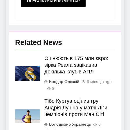
Related News
Оцінюють в 175 млн євро:
зірка Реала зацікавив
декілька клубів АПЛ
Бондар Олексій
6 місяців ago
0
Тібо Куртуа оцінив гру
Андрія Луніна у матчі Ліги
чемпіонів проти Ман Сіті
Володимир Українець
6