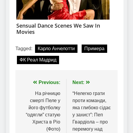
Tagged:
Карло Анчелотти
Примера
ФК Реал Мадрид
Навігація
Previous:
Next:
записів
На річницю
“Нелегко грати
смерті Пеле у
проти команди,
його футболку
яка глибоко сідає
“одягли” статую
у захист”: Пеп
Христа в Ріо
Гвардіола – про
(Фото)
перемогу над