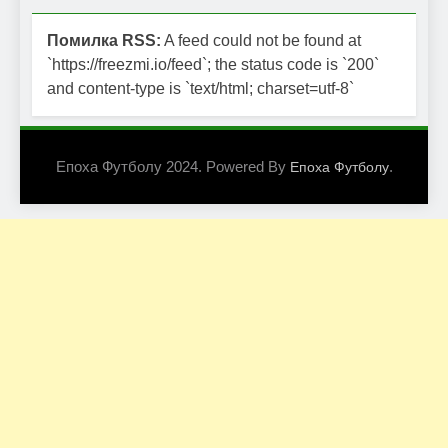
Помилка RSS:
A feed could not be found at
`https://freezmi.io/feed`; the status code is `200`
and content-type is `text/html; charset=utf-8`
Епоха Футболу 2024. Powered By
.
Епоха Футболу