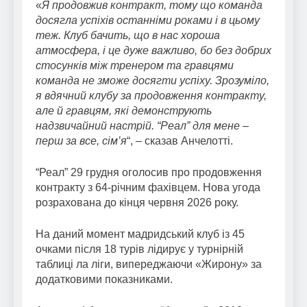
«
Я продовжив контракт, тому що команда
досягла успіхів останніми роками і в цьому
теж. Клуб бачить, що в нас хороша
атмосфера, і це дуже важливо, бо без добрих
стосунків між тренером та гравцями
команда не зможе досягти успіху. Зрозуміло,
я вдячний клубу за продовження контракту,
але й гравцям, які демонструють
надзвичайний настрій. “Реал” для мене –
перш за все, сім’я
“, – сказав Анчелотті.
“Реал” 29 грудня оголосив про продовження
контракту з 64-річним фахівцем. Нова угода
розрахована до кінця червня 2026 року.
На даний момент мадридський клуб із 45
очками після 18 турів лідирує у турнірній
таблиці ла ліги, випереджаючи «Жирону» за
додатковими показниками.