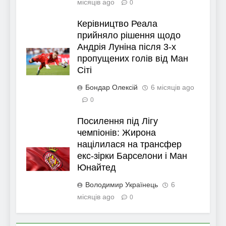
місяців ago
0
Керівництво Реала
прийняло рішення щодо
Андрія Луніна після 3-х
пропущених голів від Ман
Сіті
Бондар Олексій
6 місяців ago
0
Посилення під Лігу
чемпіонів: Жирона
націлилася на трансфер
екс-зірки Барселони і Ман
Юнайтед
Володимир Українець
6
місяців ago
0