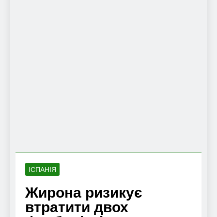
ІСПАНІЯ
Жирона ризикує
втратити двох