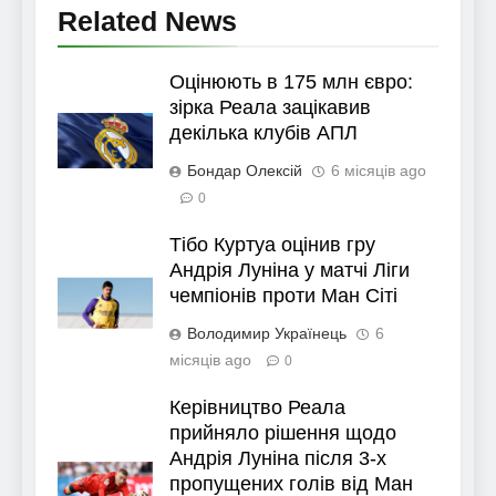
Related News
Оцінюють в 175 млн євро:
зірка Реала зацікавив
декілька клубів АПЛ
Бондар Олексій
6 місяців ago
0
Тібо Куртуа оцінив гру
Андрія Луніна у матчі Ліги
чемпіонів проти Ман Сіті
Володимир Українець
6
місяців ago
0
Керівництво Реала
прийняло рішення щодо
Андрія Луніна після 3-х
пропущених голів від Ман