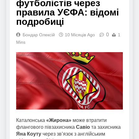
футболістів через
правила УЄФА: відомі
подробиці
0
Бондар Олексій
10 Місяців Ago
1
Mins
Каталонська
«Жирона»
може втратити
флангового півзахисника
Савіо
та захисника
Яна Коуту
через зв’язок з англійським