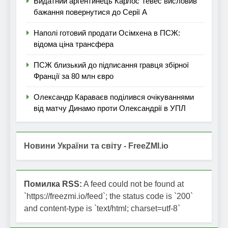
Видатний аргентинець Карлос Тевес висловив
бажання повернутися до Серії А
Наполі готовий продати Осімхена в ПСЖ:
відома ціна трансфера
ПСЖ близький до підписання гравця збірної
Франції за 80 млн євро
Олександр Караваєв поділився очікуваннями
від матчу Динамо проти Олександрії в УПЛ
Новини України та світу - FreeZMI.io
Помилка RSS:
A feed could not be found at
`https://freezmi.io/feed`; the status code is `200`
and content-type is `text/html; charset=utf-8`