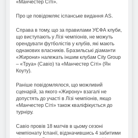
«Манчестер Сіті».
Про це повідомляє іспанське видання AS.
Справа в тому, що за правилами УЄФА клуби,
що виступають у Лізі чемпіонів, не можуть
орендувати футболістів у клубів, які мають
однакових власників. Бразильські діаманти
«Жирони» належать іншим клубам City Group
– «Труа» (Савіо) та «Манчестер Сіті» (Ян
Коуту).
Раніше повідомлялося, що можливий
сценарій, за якого «Жирону» взагалі не
допустять до участі в Лізі чемпіонів, якщо
«Манчестер Сіті» також кваліфікується до
турніру.
Савіо провів 18 матчів в цьому сезоні
чемпіонату Іспанії, відзначившись 4 забитими