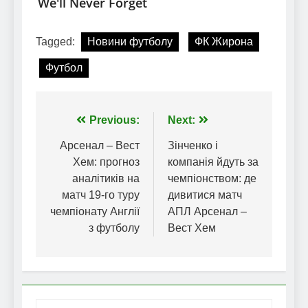
Tagged:
Новини футболу
ФК Жирона
Футбол
Навігація
Previous:
Next:
записів
Арсенал – Вест
Зінченко і
Хем: прогноз
компанія йдуть за
аналітиків на
чемпіонством: де
матч 19-го туру
дивитися матч
чемпіонату Англії
АПЛ Арсенал –
з футболу
Вест Хем