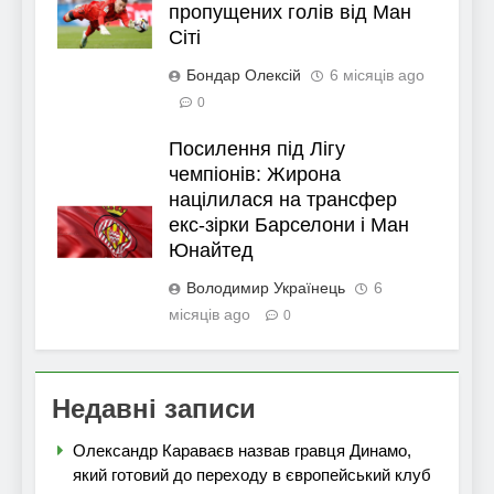
пропущених голів від Ман
Сіті
Бондар Олексій
6 місяців ago
0
Посилення під Лігу
чемпіонів: Жирона
націлилася на трансфер
екс-зірки Барселони і Ман
Юнайтед
Володимир Українець
6
місяців ago
0
Недавні записи
Олександр Караваєв назвав гравця Динамо,
який готовий до переходу в європейський клуб