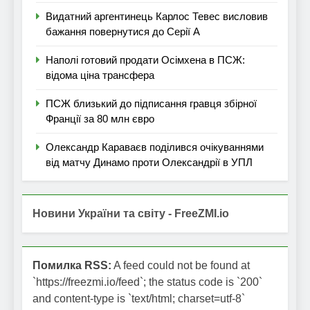
Видатний аргентинець Карлос Тевес висловив
бажання повернутися до Серії А
Наполі готовий продати Осімхена в ПСЖ:
відома ціна трансфера
ПСЖ близький до підписання гравця збірної
Франції за 80 млн євро
Олександр Караваєв поділився очікуваннями
від матчу Динамо проти Олександрії в УПЛ
Новини України та світу - FreeZMI.io
Помилка RSS:
A feed could not be found at
`https://freezmi.io/feed`; the status code is `200`
and content-type is `text/html; charset=utf-8`