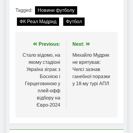
Tagged:
Новини футболу
ФК Реал Мадрид
Футбол
Навігація
Previous:
Next:
записів
Стало відомо, на
Михайло Мудрик
якому стадіоні
не врятував:
Україна зіграє з
Челсі зазнав
Боснією і
ганебної поразки
Герцеговиною у
у 18-му турі АПЛ
плей-офф
відбору на
Євро-2024