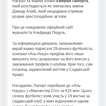
Насра» та збірної Іспанії
Емеріка Лапорта
,
який розглядається як тимчасова заміна
Давиду Алабі, який нещодавно отримав
розрив хрестоподібних зв’язок.
Про це повідомляє офіційний сайт
журналіста Альфредо Педуль.
За інформацією джерела, «вершковим»
вкрай важко підписати 29-річного футболіста,
оскільки «Аль-Наср» придбав його лише
минулого літа і розраховує на його внесок у
завоювання трофеїв із клубом. Крім того, сам
іспанець задоволений життям у Саудівській
Аравії.
Нагадаємо, Лапорт перейшов до «Аль-
Насру» з «Манчестер Сіті» за €25 млн. Цього
сезону футболіст взяв участь у 19 матчах за
саудівський клуб, у яких відзначився одним