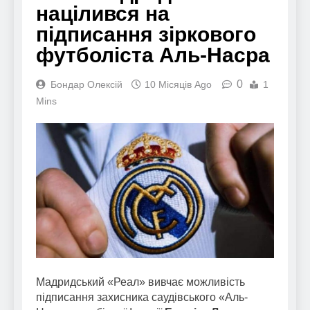
націлився на
підписання зіркового
футболіста Аль-Насра
0
Бондар Олексій
10 Місяців Ago
1
Mins
Мадридський «Реал» вивчає можливість
підписання захисника саудівського «Аль-