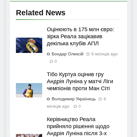
Related News
Оцінюють в 175 млн євро:
зірка Реала зацікавив
декілька клубів АПЛ
Бондар Олексій
6 місяців ago
0
Тібо Куртуа оцінив гру
Андрія Луніна у матчі Ліги
чемпіонів проти Ман Сіті
Володимир Українець
6
місяців ago
0
Керівництво Реала
прийняло рішення щодо
Андрія Луніна після 3-х