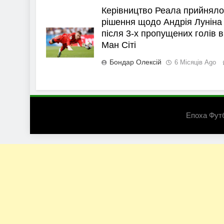
Керівництво Реала прийняло
рішення щодо Андрія Луніна
після 3-х пропущених голів в
Ман Сіті
Бондар Олексій
6 Місяців Ago
Епоха Фут