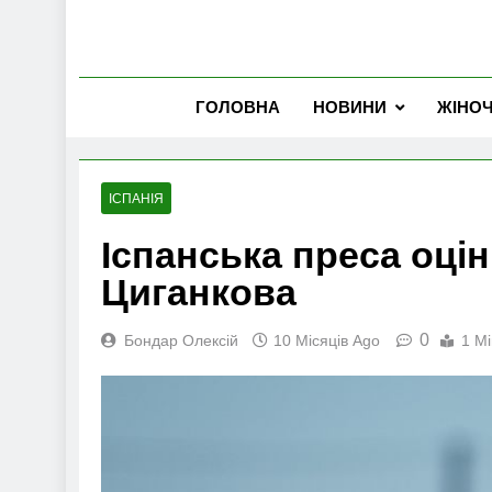
ГОЛОВНА
НОВИНИ
ЖІНО
ІСПАНІЯ
Іспанська преса оцін
Циганкова
0
Бондар Олексій
10 Місяців Ago
1 Mi