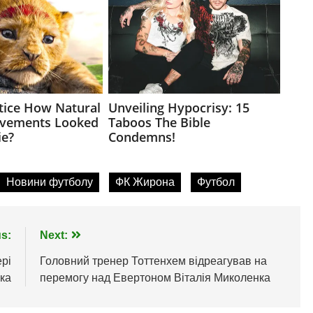
Новини футболу
ФК Жирона
Футбол
s:
Next:
ері
Головний тренер Тоттенхем відреагував на
ка
перемогу над Евертоном Віталія Миколенка