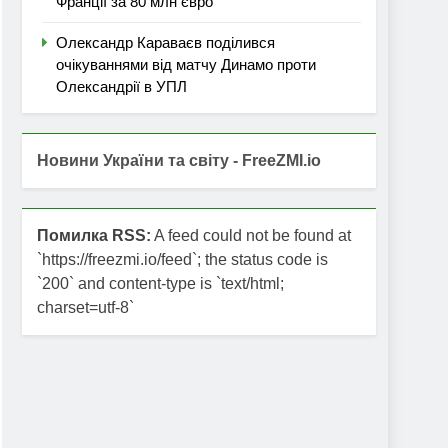
Франції за 80 млн євро
Олександр Караваєв поділився
очікуваннями від матчу Динамо проти
Олександрії в УПЛ
Новини України та світу - FreeZMI.io
Помилка RSS:
A feed could not be found at
`https://freezmi.io/feed`; the status code is
`200` and content-type is `text/html;
charset=utf-8`