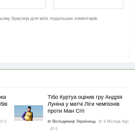
 цьому браузері для моїх подальших коментарів.
рка
Тібо Куртуа оцінив гру Андрія
бів
Луніна у матчі Ліги чемпіонів
проти Ман Сіті
Володимир Українець
6 Місяців Ago
0
0