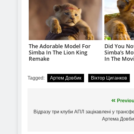
Tagged:
Артем Довбик
Віктор Циганков
Навігація
Previou
записів
Відразу три клуби АПЛ зацікавлені у трансф
Артема Довби