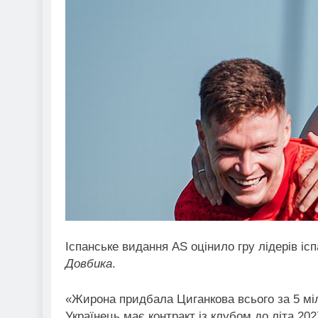
Іспанське видання AS оцінило гру лідерів і
Довбика
.
«Жирона придбала Циганкова всього за 5 міл
Українець має контракт із клубом до літа 20