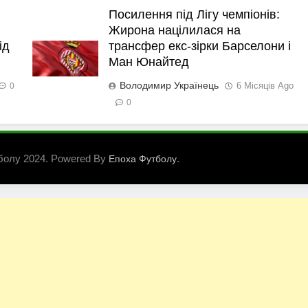
Посилення під Лігу чемпіонів:
Жирона націлилася на
ід
трансфер екс-зірки Барселони і
Ман Юнайтед
Володимир Українець
6 Місяців Ago
0
0
болу 2024. Powered By
.
Епоха Футболу