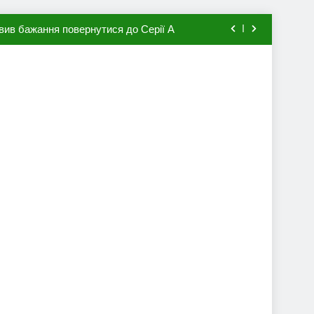
вив бажання повернутися до Серії А
мхена в ПСЖ: відома ціна трансфера
авця збірної Франції за 80 млн євро
ий до переходу в європейський клуб
вив бажання повернутися до Серії А
мхена в ПСЖ: відома ціна трансфера
авця збірної Франції за 80 млн євро