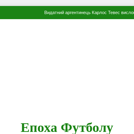
Видатний аргентинець Карлос Тевес висло
Наполі готовий продати Осі
ПСЖ близький до підписання гр
Олександр Караваєв назвав гравця Динамо, який готов
Видатний аргентинець Карлос Тевес висло
Наполі готовий продати Осі
ПСЖ близький до підписання гр
Епоха Футболу