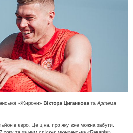
спанської «Жирони»
Віктора Циганкова
та
Артема
ьйонів євро. Це ціна, про яку вже можна забути.
27 року та за ним слідкує мюнхенська «Баварія».