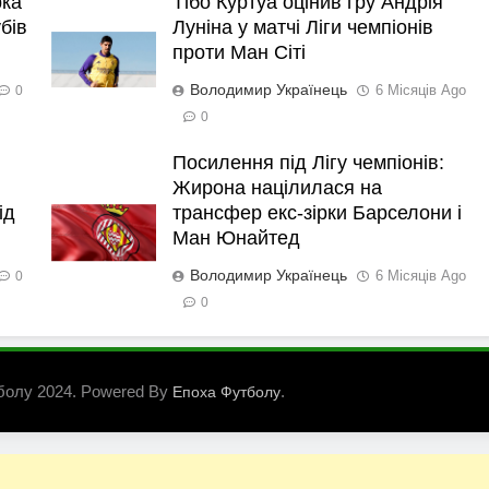
рка
Тібо Куртуа оцінив гру Андрія
бів
Луніна у матчі Ліги чемпіонів
проти Ман Сіті
Володимир Українець
6 Місяців Ago
0
0
Посилення під Лігу чемпіонів:
Жирона націлилася на
ід
трансфер екс-зірки Барселони і
Ман Юнайтед
Володимир Українець
6 Місяців Ago
0
0
болу 2024. Powered By
.
Епоха Футболу