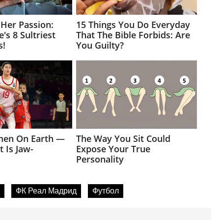
ФК Реал Мадрид
Футбол