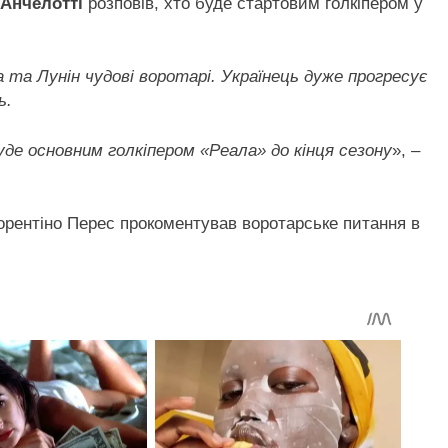
 Анчелотті
розповів, хто буде стартовим голкіпером у
 та Лунін чудові воротарі. Українець дуже прогресує
ь.
де основним голкіпером «Реала» до кінця сезону
», –
рентіно Перес прокоментував воротарське питання в