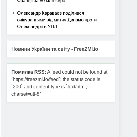
Франції за 80 млн євро
Олександр Караваєв поділився
очікуваннями від матчу Динамо проти
Олександрії в УПЛ
Новини України та світу - FreeZMI.io
Помилка RSS:
A feed could not be found at
`https://freezmi.io/feed`; the status code is
`200` and content-type is `text/html;
charset=utf-8`