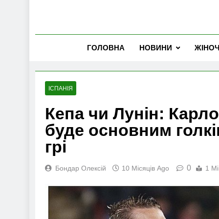
ГОЛОВНА
НОВИНИ
ЖІНО
ІСПАНІЯ
Кепа чи Лунін: Карло
буде основним голкі
грі
0
Бондар Олексій
10 Місяців Ago
1 Mi