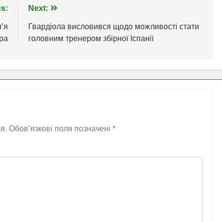
s:
Next:
мʼя
Гвардіола висловився щодо можливості стати
ра
головним тренером збірної Іспанії
я.
Обов’язкові поля позначені
*