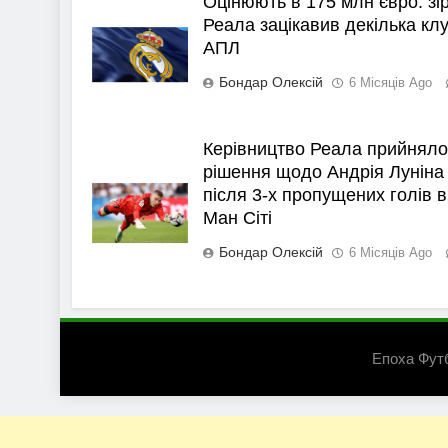
Оцінюють в 175 млн євро: зі
Реала зацікавив декілька клу
АПЛ
Бондар Олексій
6 Місяців Ago
Керівництво Реала прийняло
рішення щодо Андрія Луніна
після 3-х пропущених голів в
Ман Сіті
Бондар Олексій
6 Місяців Ago
Епоха Фут