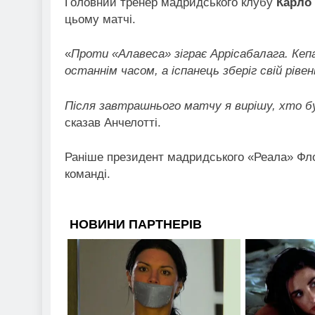
Головний тренер мадридського клубу
Карло
цьому матчі.
«
Проти «Алавеса» зіграє Аррісабалага. Кепа
останнім часом, а іспанець зберіг свій рівен
Після завтрашнього матчу я вирішу, хто бу
сказав Анчелотті.
Раніше президент мадридського «Реала» Фло
команді.