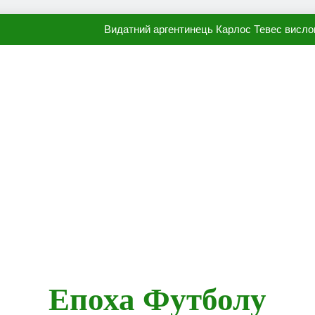
Видатний аргентинець Карлос Тевес висло
Наполі готовий продати Осі
ПСЖ близький до підписання гр
Олександр Караваєв назвав гравця Динамо, який готов
Видатний аргентинець Карлос Тевес висло
Наполі готовий продати Осі
ПСЖ близький до підписання гр
Епоха Футболу