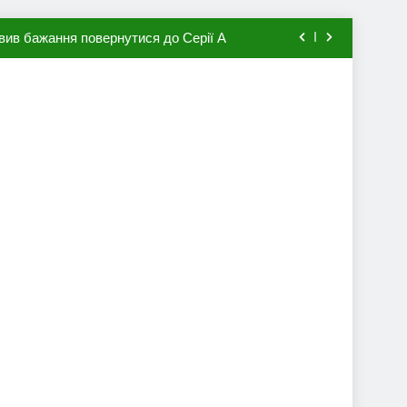
вив бажання повернутися до Серії А
мхена в ПСЖ: відома ціна трансфера
авця збірної Франції за 80 млн євро
ий до переходу в європейський клуб
вив бажання повернутися до Серії А
мхена в ПСЖ: відома ціна трансфера
авця збірної Франції за 80 млн євро